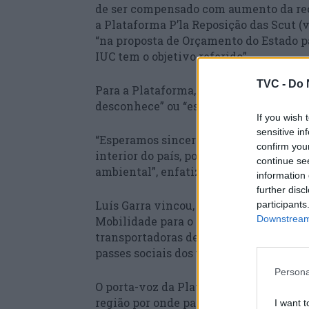
de ser compensado com aumento da rece
a Plataforma P’la Reposição das Scut (v
“na proposta de Orçamento do Estado p
IUC tem o objetivo referido”.
TVC -
Do 
Para a Plataforma, a Zero ou não leu a 
desconhece” ou “está a faltar à verdad
If you wish 
sensitive in
“Esperamos sinceramente que a associa
confirm you
interior do país, pois, como bem sabe,
continue se
ambiental”, enfatizou o representant
information 
further disc
Luís Garra vincou, na mesma nota, que
participants
Downstream 
Mobilidade para o Interior e até agora n
transportadoras de passageiros o dinhe
passes sociais dos utentes e dos demais
Persona
O porta-voz da Plataforma P’la Reposi
região por onde passam as duas autoest
I want t