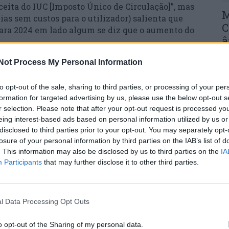
ita do IUC [Imposto Único de Circulação]”, mas
M
ias sem custos para o utilizador) salienta que
C
ara 2024 em lado algum se diz que o aumento do
â
30
Not Process My Personal Information
proposta do Governo e “faz afirmações que
e deliberadamente”.
to opt-out of the sale, sharing to third parties, or processing of your per
formation for targeted advertising by us, please use the below opt-out s
ção Zero repense a sua atitude para com o
r selection. Please note that after your opt-out request is processed y
 o fundamentalismo é o pior inimigo da causa
eing interest-based ads based on personal information utilized by us or
e do movimento.
C
disclosed to third parties prior to your opt-out. You may separately opt-
d
losure of your personal information by third parties on the IAB’s list of
 “o Governo prometeu apresentar um Plano de
. This information may also be disclosed by us to third parties on the
IA
c
Participants
that may further disclose it to other third parties.
ão o fez e o que fez foi dar às empresas
30
iro que devia ser para diminuir o preço dos
 transportes públicos”.
l Data Processing Opt Outs
ção das Scut na A23 e A25 acrescentou que na
radas os passes sociais são mais caros do que em
o opt-out of the Sharing of my personal data.