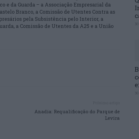
Q
nco e da Guarda – a Associação Empresarial da
I
Castelo Branco, a Comissão de Utentes Contra as
c
sários pela Subsistência pelo Interior, a
30
uarda, a Comissão de Utentes da A25 e a União
B
c
e
30
Próximo artigo
Anadia: Requalificação do Parque de
Levira