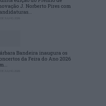
uinta edição do Prémio de
novação J. Norberto Pires com
andidaturas...
 DE JULHO, 2026
árbara Bandeira inaugura os
oncertos da Feira do Ano 2026
m...
 DE JULHO, 2026