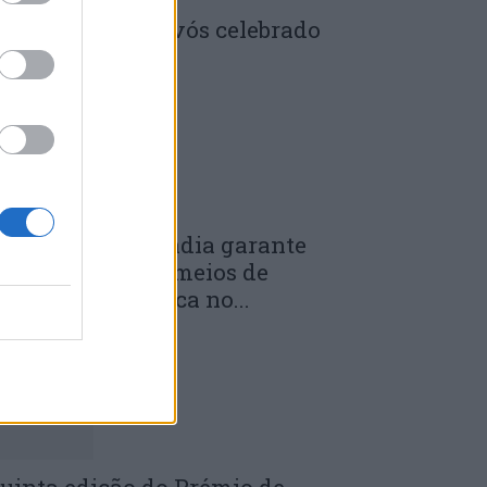
enela: Dia dos Avós celebrado
m comunidade
 DE JULHO, 2026
unicípio de Anadia garante
anutenção dos meios de
mergência médica no...
 DE JULHO, 2026