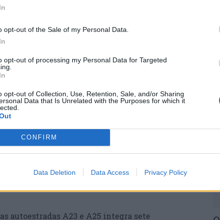
eguesia rural da Covilhã o passe custar mais de
In
P
e
o opt-out of the Sale of my Personal Data.
30
 os representantes da associação ambientalista
In
 in loco a sua realidade económica e social e a
to opt-out of processing my Personal Data for Targeted
nos e as suas ligações rodoviárias e ferroviárias
ing.
In
o opt-out of Collection, Use, Retention, Sale, and/or Sharing
por acaso sabem que os transportes públicos mais
ersonal Data that Is Unrelated with the Purposes for which it
lected.
M
 são escassos e há concelhos e outras localidades
Out
m
 com horários acessíveis e regulares?”,
e
ta.
CONFIRM
30
es ferroviárias “caras e raras”, que obrigam a
a, Porto ou Coimbra, como ir ao médico ou tratar
Data Deletion
Data Access
Privacy Policy
regressar no dia seguinte, com custos de
as autoestradas A23 e A25 integra sete