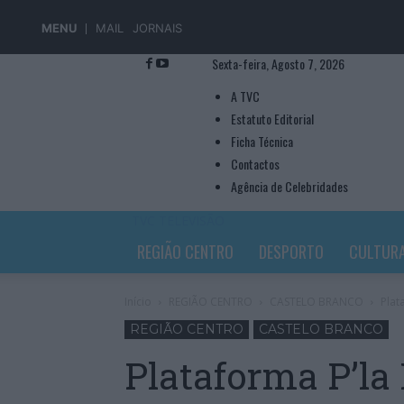
MENU
MAIL
JORNAIS
Sexta-feira, Agosto 7, 2026
A TVC
Estatuto Editorial
Ficha Técnica
Contactos
Agência de Celebridades
TVC TELEVISÃO
REGIÃO CENTRO
DESPORTO
CULTUR
Início
REGIÃO CENTRO
CASTELO BRANCO
Plat
REGIÃO CENTRO
CASTELO BRANCO
Plataforma P’la