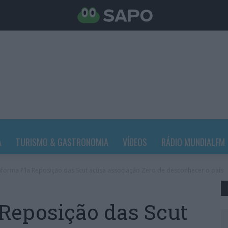
A
TURISMO & GASTRONOMIA
VÍDEOS
RÁDIO MUNDIALFM
aforma P’la Reposição das Scut acusa associação Zero de desconhecer o país
 Reposição das Scut