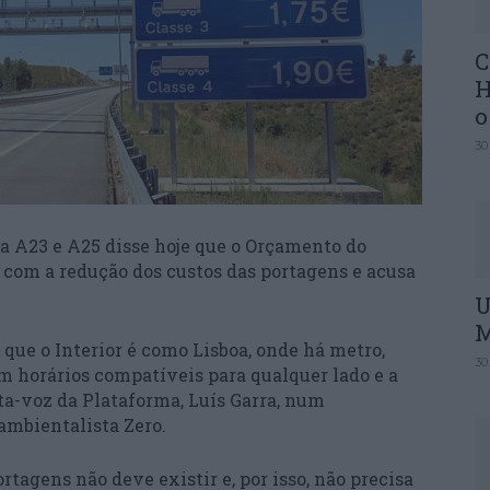
C
H
o
30
na A23 e A25 disse hoje que o Orçamento do
 com a redução dos custos das portagens e acusa
U
M
 que o Interior é como Lisboa, onde há metro,
30
m horários compatíveis para qualquer lado e a
rta-voz da Plataforma, Luís Garra, num
ambientalista Zero.
tagens não deve existir e, por isso, não precisa