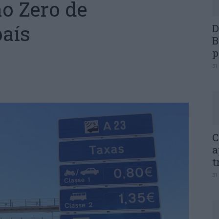
o Zero de
aís
D
B
p
31
C
a
t
31