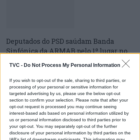
Deputados do PSD saúdam Banda
Sinfónica da ARMAB pelo 1º lugar no
certame internacional de Valência
TVC -
Do Not Process My Personal Information
If you wish to opt-out of the sale, sharing to third parties, or
processing of your personal or sensitive information for
targeted advertising by us, please use the below opt-out
section to confirm your selection. Please note that after your
opt-out request is processed you may continue seeing
interest-based ads based on personal information utilized by
us or personal information disclosed to third parties prior to
your opt-out. You may separately opt-out of the further
Capacita Jovem de Poiares aproxima
disclosure of your personal information by third parties on the
IAB’s list of downstream participants. This information may