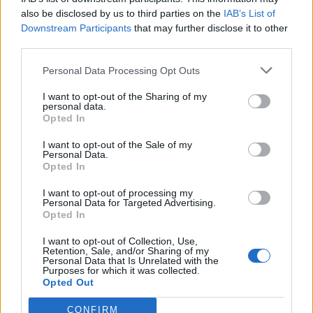
jovens ao mundo do trabalho
also be disclosed by us to third parties on the
IAB’s List of
Downstream Participants
that may further disclose it to other
third parties.
Personal Data Processing Opt Outs
I want to opt-out of the Sharing of my
personal data.
Opted In
I want to opt-out of the Sale of my
Colheita de sangue regressa ao
Personal Data.
Opted In
Hospital Sousa Martins durante o mês
I want to opt-out of processing my
de agosto
Personal Data for Targeted Advertising.
Opted In
I want to opt-out of Collection, Use,
DESTAQUES
Retention, Sale, and/or Sharing of my
Personal Data that Is Unrelated with the
Purposes for which it was collected.
Opted Out
CONFIRM