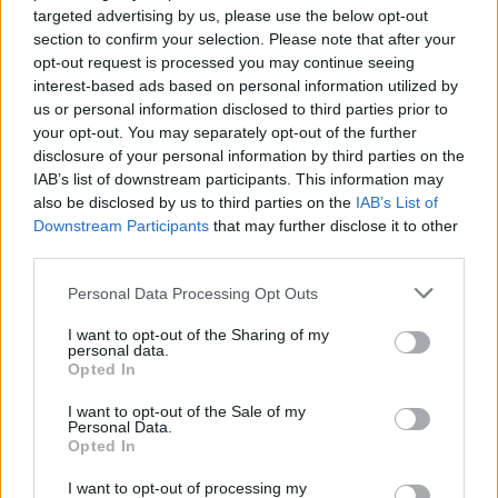
targeted advertising by us, please use the below opt-out
section to confirm your selection. Please note that after your
Artigo anterior
Próximo artigo
opt-out request is processed you may continue seeing
interest-based ads based on personal information utilized by
Prisão preventiva para
Urgência de Aveiro com
us or personal information disclosed to third parties prior to
suspeito de vários furtos
cuidados de Urologia após
your opt-out. You may separately opt-out of the further
nos distritos de Aveiro e
reforço de médicos
disclosure of your personal information by third parties on the
Porto
IAB’s list of downstream participants. This information may
also be disclosed by us to third parties on the
IAB’s List of
Downstream Participants
that may further disclose it to other
third parties.
ARTIGOS RELACIONADOS
MAIS DO AUTOR
Personal Data Processing Opt Outs
I want to opt-out of the Sharing of my
personal data.
Opted In
I want to opt-out of the Sale of my
Personal Data.
Opted In
I want to opt-out of processing my