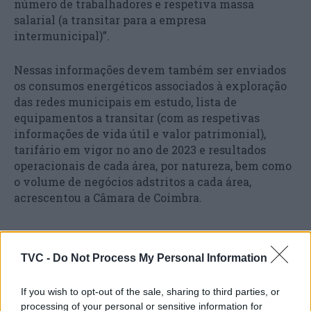
número de trabalhadores e respetiva massa
salarial (a transitar para a empresa
intermunicipal)”.
Nessas informações devem também ser enviados
os consumos energéticos associados à exploração
das redes municipais em estudo, lista de
equipamentos a transitar (com as respetivas
informações de vida útil e valor patrimonial),
tarifário em vigor no ano de 2023 e resultados
operacionais de cada área, por natureza, bem como
o volume de negócios adstritos a cada área,
acrescentou a Câmara de Coimbra.
TVC -
Do Not Process My Personal Information
If you wish to opt-out of the sale, sharing to third parties, or
processing of your personal or sensitive information for