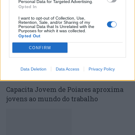
Deputados do PSD saúdam Banda
Personal Data for Targeted Advertising.
Opted In
Sinfónica da ARMAB pelo 1º lugar no
I want to opt-out of Collection, Use,
certame internacional de Valência
Retention, Sale, and/or Sharing of my
Personal Data that Is Unrelated with the
Purposes for which it was collected.
Opted Out
CONFIRM
Data Deletion
Data Access
Privacy Policy
Capacita Jovem de Poiares aproxima
jovens ao mundo do trabalho