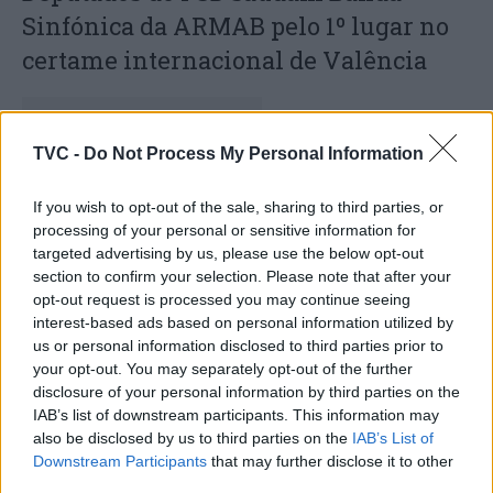
Sinfónica da ARMAB pelo 1º lugar no
certame internacional de Valência
TVC -
Do Not Process My Personal Information
If you wish to opt-out of the sale, sharing to third parties, or
processing of your personal or sensitive information for
targeted advertising by us, please use the below opt-out
section to confirm your selection. Please note that after your
opt-out request is processed you may continue seeing
Capacita Jovem de Poiares aproxima
interest-based ads based on personal information utilized by
jovens ao mundo do trabalho
us or personal information disclosed to third parties prior to
your opt-out. You may separately opt-out of the further
disclosure of your personal information by third parties on the
IAB’s list of downstream participants. This information may
also be disclosed by us to third parties on the
IAB’s List of
Downstream Participants
that may further disclose it to other
third parties.