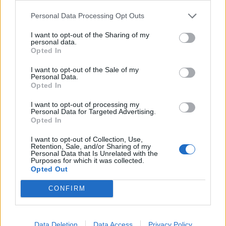
Personal Data Processing Opt Outs
I want to opt-out of the Sharing of my
Colheita de sangue regressa ao
personal data.
Opted In
Hospital Sousa Martins durante o mês
I want to opt-out of the Sale of my
de agosto
Personal Data.
Opted In
I want to opt-out of processing my
DESTAQUES
Personal Data for Targeted Advertising.
Opted In
I want to opt-out of Collection, Use,
Retention, Sale, and/or Sharing of my
Personal Data that Is Unrelated with the
Purposes for which it was collected.
Opted Out
Deputados do PSD saúdam Banda
Sinfónica da ARMAB pelo 1º lugar...
CONFIRM
31 DE JULHO, 2026
Data Deletion
Data Access
Privacy Policy