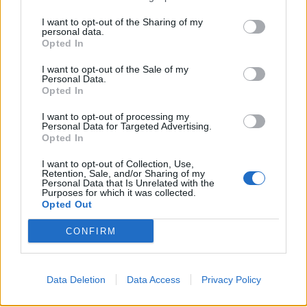
Colheita de sangue regressa ao
I want to opt-out of the Sharing of my
Hospital Sousa Martins durante o mês
personal data.
Opted In
de agosto
I want to opt-out of the Sale of my
Personal Data.
Opted In
DESTAQUES
I want to opt-out of processing my
Personal Data for Targeted Advertising.
Opted In
I want to opt-out of Collection, Use,
Retention, Sale, and/or Sharing of my
Personal Data that Is Unrelated with the
Deputados do PSD saúdam Banda
Purposes for which it was collected.
Opted Out
Sinfónica da ARMAB pelo 1º lugar...
31 DE JULHO, 2026
CONFIRM
Data Deletion
Data Access
Privacy Policy