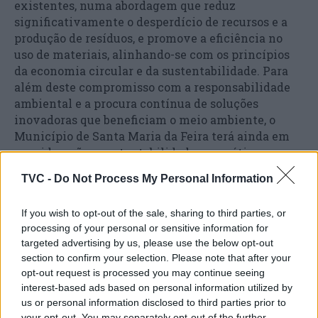
existentes, numa abordagem que reduz
significativamente o desperdício de recursos e a
produção de resíduos, e promove a eficiência no
uso de materiais, alinhando-se com os princípios
da economia circular e da sustentabilidade. Para
além deste compromisso com a responsabilidade
ambiental e a procura contínua de soluções
inovadoras que beneficiam o meio ambiente, o
Município de Santa Maria da Feira terá ainda em
consideração a sustentabilidade energética,
mantendo horários diferenciados para a
TVC -
Do Not Process My Personal Information
iluminação ao longo de toda a quadra natalícia: de
domingo a quinta-feira, das 17h00 às 22h00; às
If you wish to opt-out of the sale, sharing to third parties, or
sextas-feiras e sábados, das 17h00 às 00h00, em
processing of your personal or sensitive information for
todas as áreas abrangidas.
targeted advertising by us, please use the below opt-out
section to confirm your selection. Please note that after your
O projeto de iluminação de Natal de 2023
opt-out request is processed you may continue seeing
representa um investimento de 153.750,00 euros,
interest-based ads based on personal information utilized by
registando um acréscimo de 26,9% face a 2022, em
us or personal information disclosed to third parties prior to
virtude do seu alargamento a novos pontos do
your opt-out. You may separately opt-out of the further