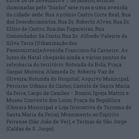
Entre 24 de novembro e 7 de janeiro, estarão
iluminadas pelo “Sonho” sete ruas e uma avenida
da cidade-sede: Rua António Castro Corte Real; Rua
dos Descobrimentos; Rua Dr. Roberto Alves; Rua Dr.
Elísio de Castro; Rua das Fogaceiras; Rua
Comendador Sá Couto; Rua Dr. Alfredo Valente da
Silva Terra (Urbanização dos
Passionistas);eAvenida Francisco Sá Carneiro. As
luzes de Natal chegarão ainda a vários pontos de
referência do território: Rotunda da Bola; Praça
Gaspar Moreira; Alameda Dr. Roberto Vaz de
Oliveira; Rotunda do Hospital; Arquivo Municipal;
Percurso Urbano do Cáster; Castelo de Santa Maria
da Feira; Largo de Camões – Rossio; Igreja Matriz e
Museu Convento dos Loios; Praça da República
(Câmara Municipal e Loja Interativa de Turismo de
Santa Maria da Feira); Monumento ao Espírito
Feirense (São João de Ver); e Termas de São Jorge
(Caldas de S. Jorge).