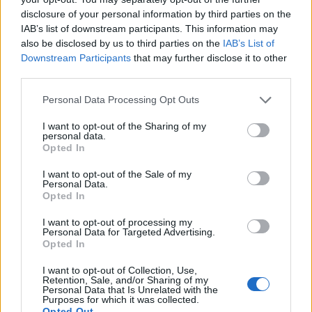
disclosure of your personal information by third parties on the
território.
IAB’s list of downstream participants. This information may
also be disclosed by us to third parties on the
IAB’s List of
Downstream Participants
that may further disclose it to other
third parties.
Personal Data Processing Opt Outs
I want to opt-out of the Sharing of my
personal data.
Opted In
Artigo anterior
Próximo artigo
I want to opt-out of the Sale of my
Personal Data.
Anadia: Município atribui
Espinho: Falta de
Opted In
apoios a associações
condições no tribunal
marca arranque do
I want to opt-out of processing my
julgamento do caso “ajuste
Personal Data for Targeted Advertising.
Opted In
secreto”
I want to opt-out of Collection, Use,
Retention, Sale, and/or Sharing of my
Personal Data that Is Unrelated with the
Purposes for which it was collected.
ARTIGOS RELACIONADOS
MAIS DO AUTOR
Opted Out