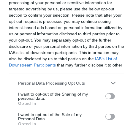
processing of your personal or sensitive information for
targeted advertising by us, please use the below opt-out
section to confirm your selection. Please note that after your
opt-out request is processed you may continue seeing
interest-based ads based on personal information utilized by
Artigo anterior
Próximo artigo
us or personal information disclosed to third parties prior to
Falta de médicos fecha de
Concertos de Natal de 2023
your opt-out. You may separately opt-out of the further
novo urgências em Leiria
estreiam-se em Estruturas
disclosure of your personal information by third parties on the
residenciais para idosos
IAB’s list of downstream participants. This information may
also be disclosed by us to third parties on the
IAB’s List of
Downstream Participants
that may further disclose it to other
third parties.
ARTIGOS RELACIONADOS
MAIS DO AUTOR
Personal Data Processing Opt Outs
I want to opt-out of the Sharing of my
personal data.
Opted In
I want to opt-out of the Sale of my
Personal Data.
Opted In