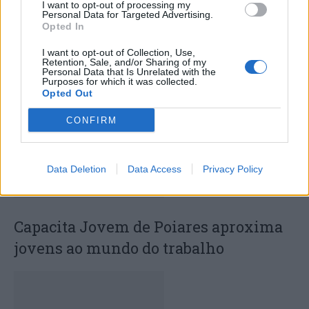
I want to opt-out of processing my
Personal Data for Targeted Advertising.
Deputados do PSD saúdam Banda
Opted In
Sinfónica da ARMAB pelo 1º lugar no
I want to opt-out of Collection, Use,
Retention, Sale, and/or Sharing of my
certame internacional de Valência
Personal Data that Is Unrelated with the
Purposes for which it was collected.
Opted Out
CONFIRM
Data Deletion
Data Access
Privacy Policy
Capacita Jovem de Poiares aproxima
jovens ao mundo do trabalho