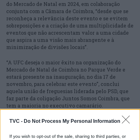
do Mercado de Natal em 2024, em colaboração
conjunta com a Câmara de Coimbra, “desde que se
reconheça a relevância deste evento e se evitem
sobreposições e a criação de uma multiplicidade de
eventos que não acrescentam valor a uma cidade
que aspira a uma visão mais abrangente e à
minimização de divisões locais”.
“A UFC deseja o maior êxito na organização do
Mercado de Natal de Coimbra no Parque Verde e
estará presente na inauguração, no dia 17 de
novembro, para celebrar este evento”, conclui
aquela união de freguesias liderada pelo PSD, que
faz parte da coligação Juntos Somos Coimbra, que
tem a maioria no executivo camarário.
TVC -
Do Not Process My Personal Information
If you wish to opt-out of the sale, sharing to third parties, or