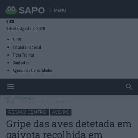
MENU
Sábado, Agosto 8, 2026
A TVC
Estatuto Editorial
Ficha Técnica
Contactos
Agência de Celebridades
TVC TELEVISÃO
Início
REGIÃO CENTRO
AVEIRO
REGIÃO CENTRO
AVEIRO
Gripe das aves detetada em
gaivota recolhida em