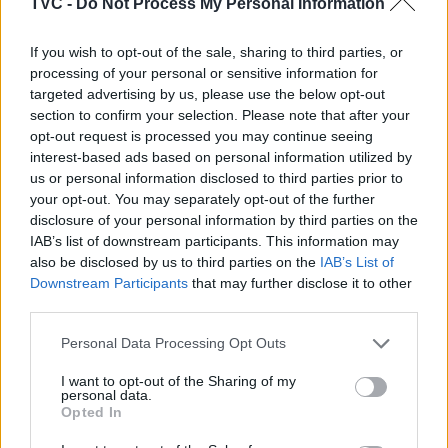
TVC -
Do Not Process My Personal Information
If you wish to opt-out of the sale, sharing to third parties, or
processing of your personal or sensitive information for
targeted advertising by us, please use the below opt-out
section to confirm your selection. Please note that after your
opt-out request is processed you may continue seeing
interest-based ads based on personal information utilized by
Deputados do PSD saúdam Banda
us or personal information disclosed to third parties prior to
Sinfónica da ARMAB pelo 1º lugar no
your opt-out. You may separately opt-out of the further
disclosure of your personal information by third parties on the
certame internacional de Valência
IAB’s list of downstream participants. This information may
also be disclosed by us to third parties on the
IAB’s List of
Downstream Participants
that may further disclose it to other
third parties.
Personal Data Processing Opt Outs
I want to opt-out of the Sharing of my
personal data.
Opted In