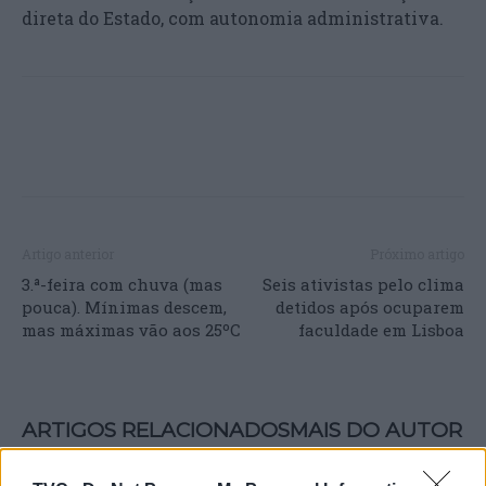
direta do Estado, com autonomia administrativa.
Artigo anterior
Próximo artigo
3.ª-feira com chuva (mas
Seis ativistas pelo clima
pouca). Mínimas descem,
detidos após ocuparem
mas máximas vão aos 25ºC
faculdade em Lisboa
ARTIGOS RELACIONADOS
MAIS DO AUTOR