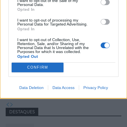
Capacita Jovem de Poiares aproxima
I want to opt-out of the Sale of my
Personal Data.
jovens ao mundo do trabalho
Opted In
I want to opt-out of processing my
Personal Data for Targeted Advertising.
Opted In
I want to opt-out of Collection, Use,
Retention, Sale, and/or Sharing of my
Personal Data that Is Unrelated with the
Purposes for which it was collected.
Opted Out
CONFIRM
Colheita de sangue regressa ao
Hospital Sousa Martins durante o mês
Data Deletion
Data Access
Privacy Policy
de agosto
DESTAQUES