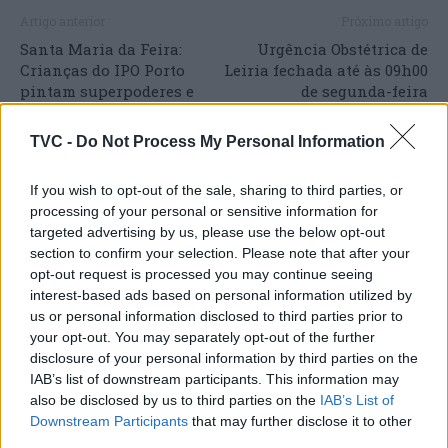
Artigo anterior
Próximo artigo
Santa Maria da Feira:
Urgência Obstétrica de
Crianças do IPO Porto
Leiria fechada até às 09h00
pintam superpoderes e
de segunda-feira
expõem no Castelo da
Feira durante Perlim
TVC -
Do Not Process My Personal Information
If you wish to opt-out of the sale, sharing to third parties, or
processing of your personal or sensitive information for
ARTIGOS RELACIONADOS
MAIS DO AUTOR
targeted advertising by us, please use the below opt-out
section to confirm your selection. Please note that after your
opt-out request is processed you may continue seeing
interest-based ads based on personal information utilized by
us or personal information disclosed to third parties prior to
your opt-out. You may separately opt-out of the further
disclosure of your personal information by third parties on the
IAB’s list of downstream participants. This information may
also be disclosed by us to third parties on the
IAB’s List of
Downstream Participants
that may further disclose it to other
Deputados do PSD saúdam Banda
third parties.