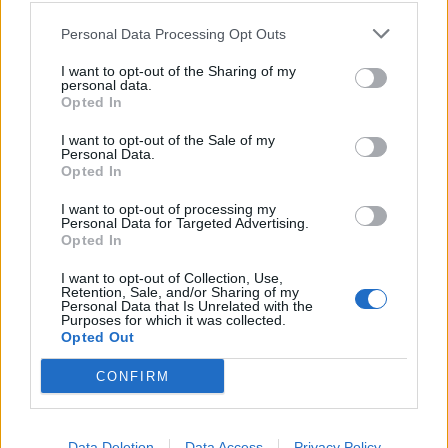
Sinfónica da ARMAB pelo 1º lugar no
Personal Data Processing Opt Outs
certame internacional de Valência
I want to opt-out of the Sharing of my
personal data.
Opted In
I want to opt-out of the Sale of my
Personal Data.
Opted In
I want to opt-out of processing my
Personal Data for Targeted Advertising.
Opted In
I want to opt-out of Collection, Use,
Capacita Jovem de Poiares aproxima
Retention, Sale, and/or Sharing of my
Personal Data that Is Unrelated with the
jovens ao mundo do trabalho
Purposes for which it was collected.
Opted Out
CONFIRM
Data Deletion
Data Access
Privacy Policy