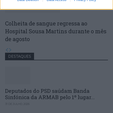
Colheita de sangue regressa ao
Hospital Sousa Martins durante o mês
de agosto
DESTAQUES
Deputados do PSD saúdam Banda
Sinfónica da ARMAB pelo 1º lugar...
31 DE JULHO, 2026