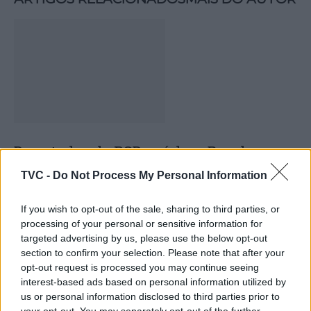
Deputados do PSD saúdam Banda
Sinfónica da ARMAB pelo 1º lugar no
TVC -
Do Not Process My Personal Information
certame internacional de Valência
If you wish to opt-out of the sale, sharing to third parties, or
processing of your personal or sensitive information for
targeted advertising by us, please use the below opt-out
section to confirm your selection. Please note that after your
opt-out request is processed you may continue seeing
interest-based ads based on personal information utilized by
us or personal information disclosed to third parties prior to
your opt-out. You may separately opt-out of the further