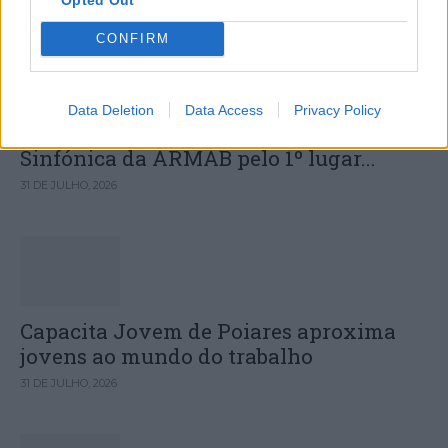
CONFIRM
Data Deletion
Data Access
Privacy Policy
Deputados do PSD saúdam Banda
Sinfónica da ARMAB pelo 1º lugar...
31 DE JULHO, 2026
Capacita Jovem de Poiares aproxima
jovens ao mundo do trabalho
31 DE JULHO, 2026