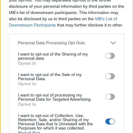
disclosure of your personal information by third parties on the
IAB’s list of downstream participants. This information may
Capacita Jovem de Poiares aproxima
also be disclosed by us to third parties on the
IAB’s List of
jovens ao mundo do trabalho
Downstream Participants
that may further disclose it to other
third parties.
Personal Data Processing Opt Outs
I want to opt-out of the Sharing of my
personal data.
Opted In
I want to opt-out of the Sale of my
Personal Data.
Opted In
Colheita de sangue regressa ao
I want to opt-out of processing my
Personal Data for Targeted Advertising.
Hospital Sousa Martins durante o mês
Opted In
de agosto
I want to opt-out of Collection, Use,
Retention, Sale, and/or Sharing of my
Personal Data that Is Unrelated with the
Purposes for which it was collected.
DESTAQUES
Opted Out