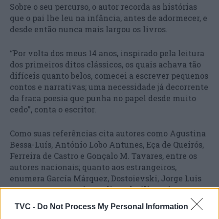
Sobre o seu percurso, o autor recorda as histórias
que o pai lhe leu na infância, antes de adormecer, e
desde então nunca mais largou os livros.
“Por volta dos meus 14 anos, inspirado pela leitura
dos primeiros ditos clássicos, os quais achava tão
difíceis quanto belos, comecei a escrever pequenos
contos e narrativas; uma necessidade já decorrente
da fraca poesia que punha no papel desde muito
cedo”, conta o escritor.
Como suas referências cita autores como Agustina
Bessa-Luís, António Lobo Antunes, Eça de Queirós,
Ferreira de Castro e Gonçalo M. Tavares, entre os
autores nacionais; quanto aos estrangeiros,
enumera García Márquez, Dostoievski, Jorge Luis
Borges, Proust, Louis-Ferdinand Céline, Lispector e
Dickens, citando também referências
TVC -
Do Not Process My Personal Information
cinematográficas, como os realizadores Stanley