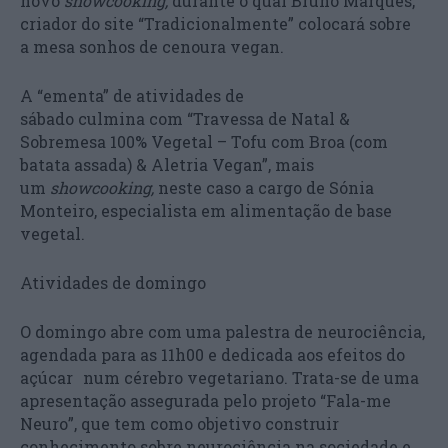
novo
showcooking,
durante o qual Bruno Marques,
criador do site “Tradicionalmente” colocará sobre
a mesa sonhos de cenoura vegan.
A “ementa” de atividades de
sábado culmina com “Travessa de Natal &
Sobremesa 100% Vegetal – Tofu com Broa (com
batata assada) & Aletria Vegan”, mais
um
showcooking,
neste caso a cargo de Sónia
Monteiro, especialista em alimentação de base
vegetal.
Atividades de domingo
O domingo abre com uma palestra de neurociência,
agendada para as 11h00 e dedicada aos efeitos do
açúcar num cérebro vegetariano. Trata-se de uma
apresentação assegurada pelo projeto “Fala-me
Neuro”, que tem como objetivo construir
conhecimento sobre neurociência na sociedade e