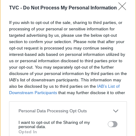
– Carpaccio de Beterraba & Arroz Doce da Avó”,
TVC -
Do Not Process My Personal Information
pela ​Chef Diana Dias.
If you wish to opt-out of the sale, sharing to third parties, or
processing of your personal or sensitive information for
targeted advertising by us, please use the below opt-out
section to confirm your selection. Please note that after your
opt-out request is processed you may continue seeing
interest-based ads based on personal information utilized by
us or personal information disclosed to third parties prior to
your opt-out. You may separately opt-out of the further
disclosure of your personal information by third parties on the
Artigo anterior
Próximo artigo
IAB’s list of downstream participants. This information may
Anadia: Fundação do
Albergaria – a – Velha: No
also be disclosed by us to third parties on the
IAB’s List of
Desporto apoia projeto
primeiro domingo do
Downstream Participants
that may further disclose it to other
desportivo do Centro de
Advento há música no
third parties.
Alto Rendimento
Cineteatro Alba
Personal Data Processing Opt Outs
I want to opt-out of the Sharing of my
personal data.
Opted In
ARTIGOS RELACIONADOS
MAIS DO AUTOR