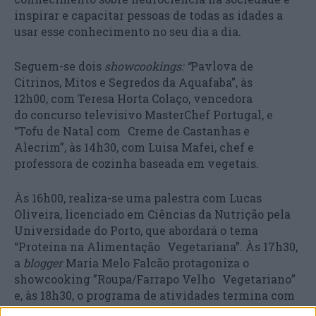
inspirar e capacitar pessoas de todas as idades a
usar esse conhecimento no seu dia a dia. ​
Seguem-se dois
showcookings: “
Pavlova de
Citrinos, Mitos e Segredos da Aquafaba”, às
12h00, com Teresa Horta Colaço, vencedora
do concurso televisivo MasterChef Portugal, e
“Tofu de Natal com Creme de Castanhas e
Alecrim”, às 14h30, com Luisa Mafei, chef e
professora de cozinha baseada em vegetais.
Às 16h00, realiza-se uma palestra com Lucas
Oliveira, licenciado em Ciências da Nutrição pela
Universidade do Porto, que abordará o tema
“Proteína na Alimentação Vegetariana”. Às 17h30,
a
blogger
Maria Melo Falcão protagoniza o
showcooking ​”Roupa/Farrapo Velho Vegetariano”
e, às 18h30, o programa de atividades termina com
o tema “Entrada Moderna & Sobremesa Intemporal