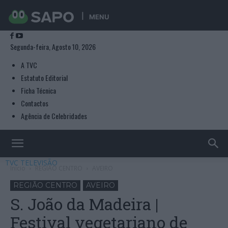
MENU
Segunda-feira, Agosto 10, 2026
A TVC
Estatuto Editorial
Ficha Técnica
Contactos
Agência de Celebridades
TVC TELEVISÃO
Início
REGIÃO CENTRO
AVEIRO
REGIÃO CENTRO
AVEIRO
S. João da Madeira |
Festival vegetariano de