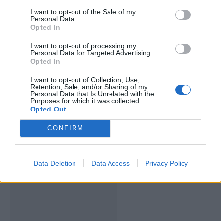
I want to opt-out of the Sale of my
Personal Data.
Opted In
I want to opt-out of processing my
Personal Data for Targeted Advertising.
Opted In
I want to opt-out of Collection, Use,
Retention, Sale, and/or Sharing of my
Personal Data that Is Unrelated with the
Purposes for which it was collected.
Deputados do PSD saúdam Banda
Opted Out
Sinfónica da ARMAB pelo 1º lugar no
CONFIRM
certame internacional de Valência
Data Deletion
Data Access
Privacy Policy