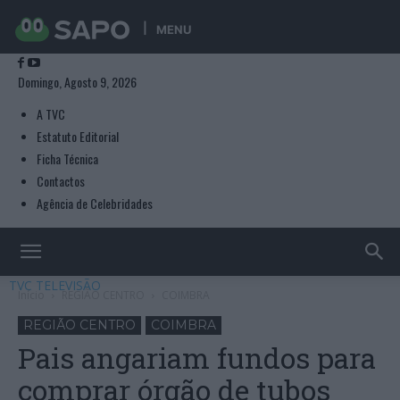
MENU
Domingo, Agosto 9, 2026
A TVC
Estatuto Editorial
Ficha Técnica
Contactos
Agência de Celebridades
TVC TELEVISÃO
Início
REGIÃO CENTRO
COIMBRA
REGIÃO CENTRO
COIMBRA
Pais angariam fundos para
comprar órgão de tubos