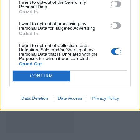
I want to opt-out of the Sale of my
Personal Data.
Opted In
I want to opt-out of processing my
Personal Data for Targeted Advertising.
Opted In
I want to opt-out of Collection, Use,
Retention, Sale, and/or Sharing of my
Deputados do PSD saúdam Banda
Personal Data that Is Unrelated with the
Purposes for which it was collected.
Sinfónica da ARMAB pelo 1º lugar no
Opted Out
certame internacional de Valência
CONFIRM
Data Deletion
Data Access
Privacy Policy