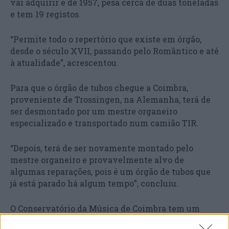
vai adquirir é de 1957, pesa cerca de duas toneladas
e tem 19 registos.
“Permite todo o repertório que existe em órgão,
desde o século XVII, passando pelo Romântico e até
à atualidade”, acrescentou.
Para que o órgão de tubos chegue a Coimbra,
proveniente de Trossingen, na Alemanha, terá de
ser desmontado por um mestre organeiro
especializado e transportado num camião TIR.
“Depois, terá de ser novamente montado pelo
mestre organeiro e provavelmente alvo de
algumas reparações, pois é um órgão de tubos que
já está parado há algum tempo”, concluiu.
O Conservatório da Música de Coimbra tem um
total de 1.250 alunos, incluindo os polos de Arganil,