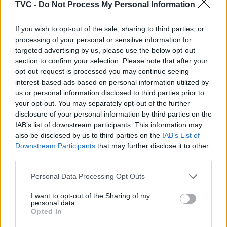
Sertã, Miranda do Corvo e ainda da Orquestra.
TVC -
Do Not Process My Personal Information
If you wish to opt-out of the sale, sharing to third parties, or
processing of your personal or sensitive information for
targeted advertising by us, please use the below opt-out
section to confirm your selection. Please note that after your
opt-out request is processed you may continue seeing
interest-based ads based on personal information utilized by
us or personal information disclosed to third parties prior to
your opt-out. You may separately opt-out of the further
Artigo anterior
Próximo artigo
disclosure of your personal information by third parties on the
IAB’s list of downstream participants. This information may
Aldeia da Guarda celebra
Encontrados corpos dos
also be disclosed by us to third parties on the
IAB’s List of
“Magusto da Velha” no dia
dois desaparecidos em
Downstream Participants
that may further disclose it to other
seguinte ao Natal
naufrágio de barco de
third parties.
pesca na Nazaré
Personal Data Processing Opt Outs
I want to opt-out of the Sharing of my
personal data.
ARTIGOS RELACIONADOS
MAIS DO AUTOR
Opted In