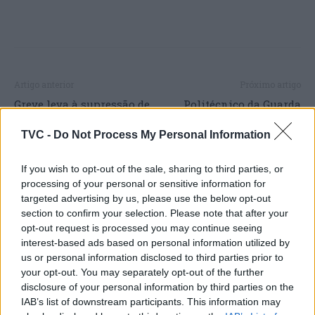
Artigo anterior
Próximo artigo
Greve leva à supressão de
Politécnico da Guarda
mais de metade dos
lidera projeto de
comboio previstos até às
reposicionamento de
TVC -
Do Not Process My Personal Information
07:00
medicamentos para o
cancro
If you wish to opt-out of the sale, sharing to third parties, or
processing of your personal or sensitive information for
targeted advertising by us, please use the below opt-out
section to confirm your selection. Please note that after your
ARTIGOS RELACIONADOS
MAIS DO AUTOR
opt-out request is processed you may continue seeing
interest-based ads based on personal information utilized by
us or personal information disclosed to third parties prior to
your opt-out. You may separately opt-out of the further
disclosure of your personal information by third parties on the
IAB’s list of downstream participants. This information may