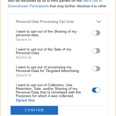
also be disclosed by us to third parties on the
IAB’s List of
Downstream Participants
that may further disclose it to other
third parties.
Personal Data Processing Opt Outs
Deputados do PSD saúdam Banda
I want to opt-out of the Sharing of my
Sinfónica da ARMAB pelo 1º lugar no
personal data.
Opted In
certame internacional de Valência
I want to opt-out of the Sale of my
Personal Data.
Opted In
I want to opt-out of processing my
Personal Data for Targeted Advertising.
Opted In
I want to opt-out of Collection, Use,
Retention, Sale, and/or Sharing of my
Personal Data that Is Unrelated with the
Purposes for which it was collected.
Capacita Jovem de Poiares aproxima
Opted Out
jovens ao mundo do trabalho
CONFIRM