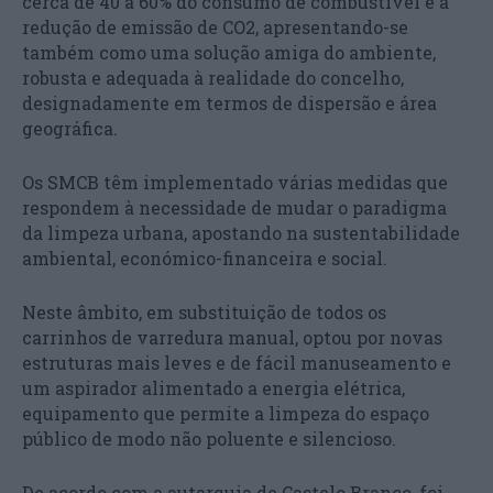
cerca de 40 a 60% do consumo de combustível e a
redução de emissão de CO2, apresentando-se
também como uma solução amiga do ambiente,
robusta e adequada à realidade do concelho,
designadamente em termos de dispersão e área
geográfica.
Os SMCB têm implementado várias medidas que
respondem à necessidade de mudar o paradigma
da limpeza urbana, apostando na sustentabilidade
ambiental, económico-financeira e social.
Neste âmbito, em substituição de todos os
carrinhos de varredura manual, optou por novas
estruturas mais leves e de fácil manuseamento e
um aspirador alimentado a energia elétrica,
equipamento que permite a limpeza do espaço
público de modo não poluente e silencioso.
De acordo com a autarquia de Castelo Branco, foi