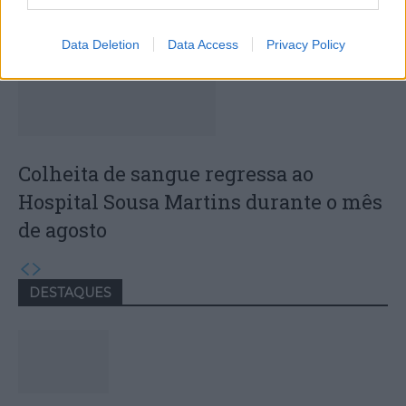
Data Deletion
Data Access
Privacy Policy
Colheita de sangue regressa ao
Hospital Sousa Martins durante o mês
de agosto
DESTAQUES