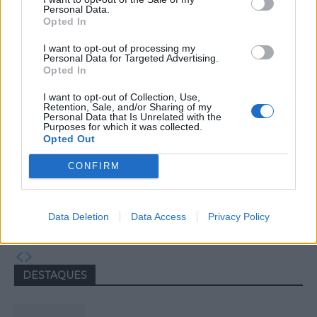
Capacita Jovem de Poiares aproxima
Personal Data.
jovens ao mundo do trabalho
Opted In
I want to opt-out of processing my
Personal Data for Targeted Advertising.
Opted In
I want to opt-out of Collection, Use,
Retention, Sale, and/or Sharing of my
Personal Data that Is Unrelated with the
Purposes for which it was collected.
Opted Out
CONFIRM
Colheita de sangue regressa ao
Hospital Sousa Martins durante o mês
Data Deletion
Data Access
Privacy Policy
de agosto
DESTAQUES