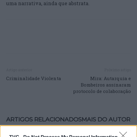
uma narrativa, ainda que abstrata.
Artigo anterior
Próximo artigo
Criminalidade Violenta
Mira: Autarquia e
Bombeiros assinaram
protocolo de colaboração
ARTIGOS RELACIONADOS
MAIS DO AUTOR