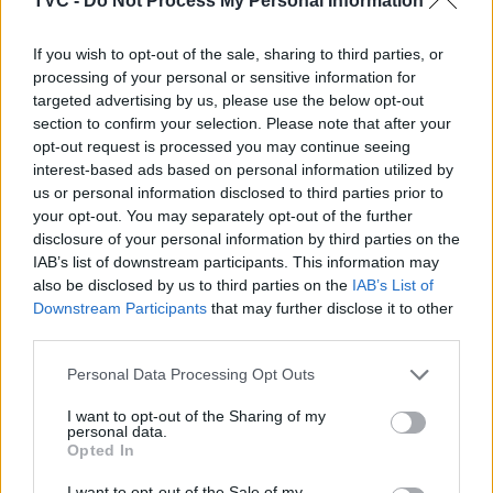
TVC -
Do Not Process My Personal Information
If you wish to opt-out of the sale, sharing to third parties, or
processing of your personal or sensitive information for
targeted advertising by us, please use the below opt-out
section to confirm your selection. Please note that after your
opt-out request is processed you may continue seeing
interest-based ads based on personal information utilized by
Deputados do PSD saúdam Banda
us or personal information disclosed to third parties prior to
Sinfónica da ARMAB pelo 1º lugar no
your opt-out. You may separately opt-out of the further
disclosure of your personal information by third parties on the
certame internacional de Valência
IAB’s list of downstream participants. This information may
also be disclosed by us to third parties on the
IAB’s List of
Downstream Participants
that may further disclose it to other
third parties.
Personal Data Processing Opt Outs
I want to opt-out of the Sharing of my
personal data.
Opted In
I want to opt-out of the Sale of my