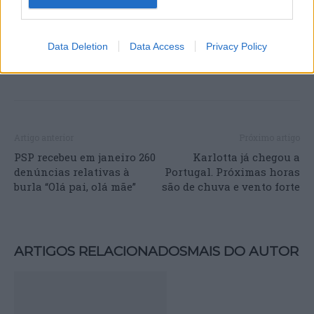
Data Deletion
Data Access
Privacy Policy
Artigo anterior
Próximo artigo
PSP recebeu em janeiro 260
Karlotta já chegou a
denúncias relativas à
Portugal. Próximas horas
burla “Olá pai, olá mãe”
são de chuva e vento forte
ARTIGOS RELACIONADOS
MAIS DO AUTOR