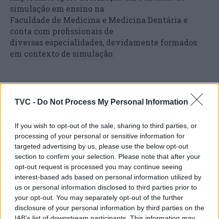
simulação em ensino na
Faculdade de Medicina e Medicina Dentária e
conta com profissionais de
diversas especialidades, devidamente formados
em contexto de simulação.
“Para além das mais-valias na capacitação
formativa, destaca-se ainda a
TVC -
Do Not Process My Personal Information
colaboração científica com outros centros de
simulação nacionais e o aval do
If you wish to opt-out of the sale, sharing to third parties, or
Colégio de Obstetrícia da Ordem dos Médicos”,
processing of your personal or sensitive information for
refere Fernando Jorge Costa,
targeted advertising by us, please use the below opt-out
um dos profissionais da equipa de Gabinete de
section to confirm your selection. Please note that after your
Comunicação, Informação e Relações Públicas
opt-out request is processed you may continue seeing
interest-based ads based on personal information utilized by
formação, acrescentando que “este grupo tem uma
us or personal information disclosed to third parties prior to
vasta produção científica,
your opt-out. You may separately opt-out of the further
vários protocolos nacionais e a coautoria do livro
disclosure of your personal information by third parties on the
‘Emergências em
IAB’s list of downstream participants. This information may