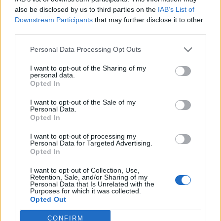
Obstetrícia’.”
also be disclosed by us to third parties on the
IAB’s List of
Downstream Participants
that may further disclose it to other
third parties.
Alexandre Lourenço, Presidente do Conselho de
Personal Data Processing Opt Outs
Administração da ULS
Coimbra, afirma que “é um orgulho e uma
I want to opt-out of the Sharing of my
satisfação ver que, fruto da sua
personal data.
Opted In
experiência e know-how, as equipas da nossa ULS
são requisitadas para dar
I want to opt-out of the Sale of my
formação internacional, especialmente, quando o
Personal Data.
Opted In
desafio é um contexto tão
complicado como o das emergências obstétricas
I want to opt-out of processing my
em contexto de guerra”. O
Personal Data for Targeted Advertising.
Opted In
responsável sublinhou, ainda, que “a ULS Coimbra
estará sempre disponível
I want to opt-out of Collection, Use,
para colaborar em ações desta natureza, até porque
Retention, Sale, and/or Sharing of my
Personal Data that Is Unrelated with the
a inovação, a investigação
Purposes for which it was collected.
e a transferência de saber fazem parte do ADN da
Opted Out
ULS Coimbra”.
CONFIRM