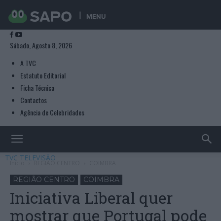
MENU
Sábado, Agosto 8, 2026
A TVC
Estatuto Editorial
Ficha Técnica
Contactos
Agência de Celebridades
TVC TELEVISÃO
Início
REGIÃO CENTRO
COIMBRA
REGIÃO CENTRO
COIMBRA
Iniciativa Liberal quer
mostrar que Portugal pode