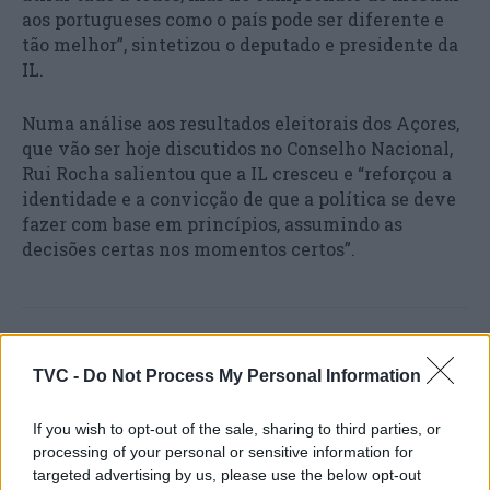
aos portugueses como o país pode ser diferente e
tão melhor”, sintetizou o deputado e presidente da
IL.
Numa análise aos resultados eleitorais dos Açores,
que vão ser hoje discutidos no Conselho Nacional,
Rui Rocha salientou que a IL cresceu e “reforçou a
identidade e a convicção de que a política se deve
fazer com base em princípios, assumindo as
decisões certas nos momentos certos”.
TVC -
Do Not Process My Personal Information
If you wish to opt-out of the sale, sharing to third parties, or
processing of your personal or sensitive information for
targeted advertising by us, please use the below opt-out
Artigo anterior
Próximo artigo