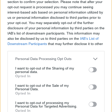
section to confirm your selection. Please note that after your
Eleições: Câmara da Feira
IPMA eleva para vermelho
opt-out request is processed you may continue seeing
elimina publicação no
aviso de agitação
interest-based ads based on personal information utilized by
Facebook por indicação da
marítima para sete
us or personal information disclosed to third parties prior to
CNE
distritos na sexta-feira
your opt-out. You may separately opt-out of the further
disclosure of your personal information by third parties on the
IAB’s list of downstream participants. This information may
also be disclosed by us to third parties on the
IAB’s List of
Downstream Participants
that may further disclose it to other
ARTIGOS RELACIONADOS
MAIS DO AUTOR
third parties.
Personal Data Processing Opt Outs
I want to opt-out of the Sharing of my
personal data.
Opted In
I want to opt-out of the Sale of my
Personal Data.
Opted In
Deputados do PSD saúdam Banda
I want to opt-out of processing my
Personal Data for Targeted Advertising.
Sinfónica da ARMAB pelo 1º lugar no
Opted In