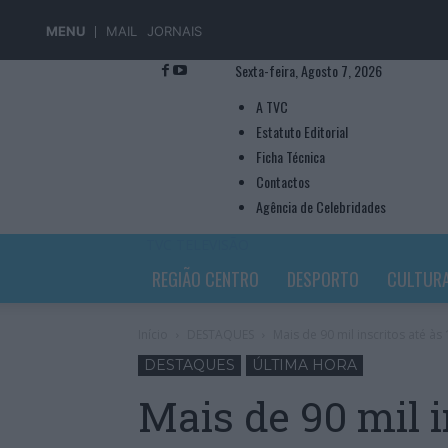
MENU
MAIL
JORNAIS
Sexta-feira, Agosto 7, 2026
A TVC
Estatuto Editorial
Ficha Técnica
Contactos
Agência de Celebridades
TVC TELEVISÃO
REGIÃO CENTRO
DESPORTO
CULTUR
Início
DESTAQUES
Mais de 90 mil inscritos até à
DESTAQUES
ÚLTIMA HORA
Mais de 90 mil i