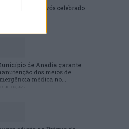
enela: Dia dos Avós celebrado
m comunidade
 DE JULHO, 2026
unicípio de Anadia garante
anutenção dos meios de
mergência médica no...
 DE JULHO, 2026