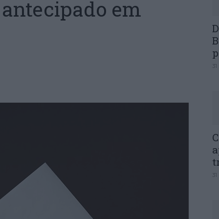
 antecipado em
D
B
p
31
C
a
t
31