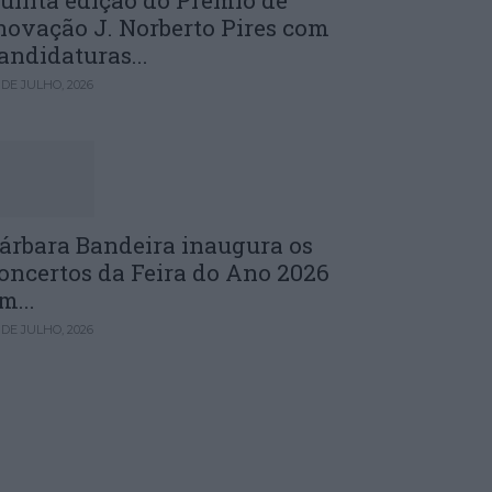
uinta edição do Prémio de
novação J. Norberto Pires com
andidaturas...
 DE JULHO, 2026
árbara Bandeira inaugura os
oncertos da Feira do Ano 2026
m...
 DE JULHO, 2026