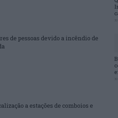
Q
I
c
30
res de pessoas devido a incêndio de
da
B
c
e
30
calização a estações de comboios e