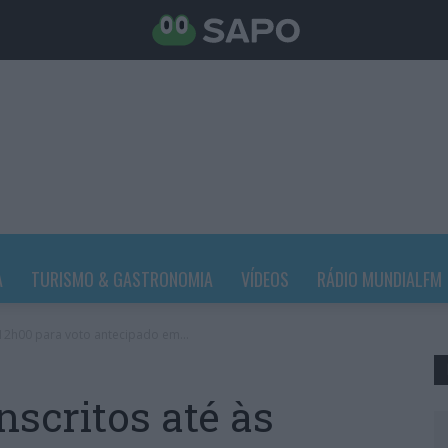
A
TURISMO & GASTRONOMIA
VÍDEOS
RÁDIO MUNDIALFM
s 12h00 para voto antecipado em...
nscritos até às