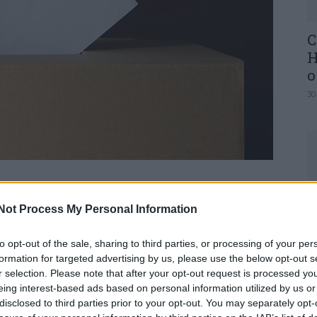
C
H
o
30
 até às 12:00 de hoje para votar
U
e março nas eleições legislativas, anunciou o
Not Process My Personal Information
M
MAI).
30
to opt-out of the sale, sharing to third parties, or processing of your per
ecipado em mobilidade para as eleições
formation for targeted advertising by us, please use the below opt-out s
itores recenseados no território nacional, até às
r selection. Please note that after your opt-out request is processed y
antou o MAI em comunicado.
eing interest-based ads based on personal information utilized by us or
disclosed to third parties prior to your opt-out. You may separately opt-