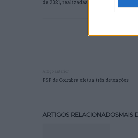
de 2021, realizadas durante a pandemia
Artigo anterior
PSP de Coimbra efetua três detenções
ARTIGOS RELACIONADOS
MAIS 