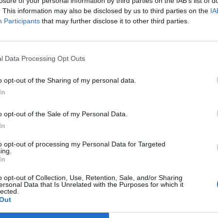
losure of your personal information by third parties on the IAB’s list of
 nacional podem inscrever-se até quinta-feira
. This information may also be disclosed by us to third parties on the
IA
M
domingo, uma semana antes das eleições
Participants
that may further disclose it to other third parties.
C
ço.
â
vem-se num local de voto à sua escolha num
30
l Data Processing Opt Outs
s autónomas dos Açores e da Madeira, através de
.mai.gov.pt, ou por correio enviado para a
o opt-out of the Sharing of my personal data.
inistração Interna.
In
votar em mobilidade mas não consiga exercer esse
o opt-out of the Sale of my Personal Data.
oderá votar no dia das eleições legislativas, 10 de
C
In
 na qual se encontra recenseado.
d
to opt-out of processing my Personal Data for Targeted
c
ing.
i Orgânica n.º 3/218, por ocasião da eleição de
In
30
Europeu em 2019, a modalidade de voto
 por 285.848 nas eleições legislativas de 2022.
o opt-out of Collection, Use, Retention, Sale, and/or Sharing
ersonal Data that Is Unrelated with the Purposes for which it
lected.
m em mobilidade 13.455 eleitores, número que
Out
do mesmo ano, e para 197.903 nas presidenciais