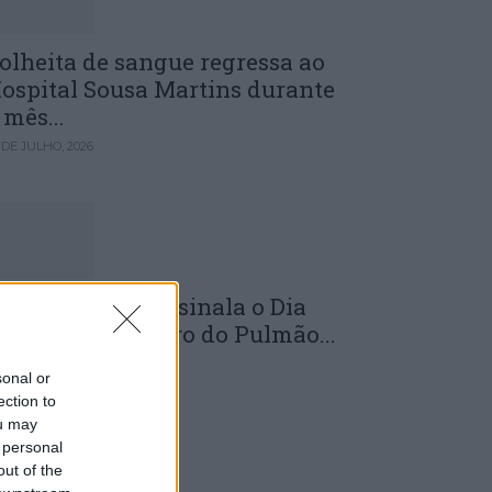
olheita de sangue regressa ao
ospital Sousa Martins durante
 mês...
 DE JULHO, 2026
LS da Guarda assinala o Dia
undial do Cancro do Pulmão...
 DE JULHO, 2026
sonal or
ection to
ou may
 personal
out of the