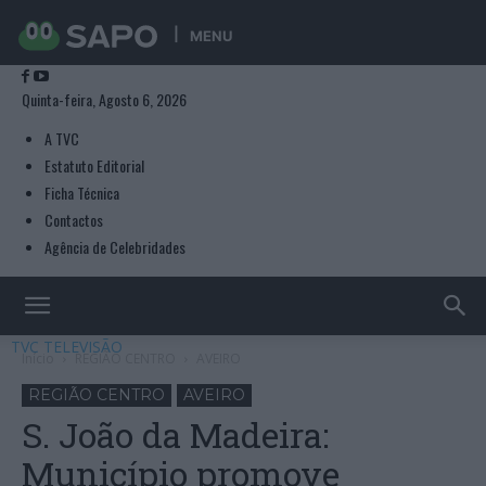
MENU
Quinta-feira, Agosto 6, 2026
A TVC
Estatuto Editorial
Ficha Técnica
Contactos
Agência de Celebridades
TVC TELEVISÃO
Início
REGIÃO CENTRO
AVEIRO
REGIÃO CENTRO
AVEIRO
S. João da Madeira:
Município promove