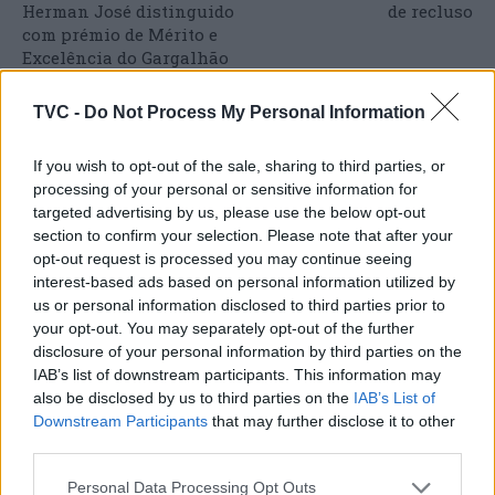
Herman José distinguido
de recluso
com prémio de Mérito e
Excelência do Gargalhão
TVC -
Do Not Process My Personal Information
ARTIGOS RELACIONADOS
MAIS DO AUTOR
If you wish to opt-out of the sale, sharing to third parties, or
processing of your personal or sensitive information for
targeted advertising by us, please use the below opt-out
section to confirm your selection. Please note that after your
opt-out request is processed you may continue seeing
interest-based ads based on personal information utilized by
us or personal information disclosed to third parties prior to
your opt-out. You may separately opt-out of the further
disclosure of your personal information by third parties on the
IAB’s list of downstream participants. This information may
Deputados do PSD saúdam Banda
also be disclosed by us to third parties on the
IAB’s List of
Downstream Participants
that may further disclose it to other
Sinfónica da ARMAB pelo 1º lugar no
third parties.
certame internacional de Valência
Personal Data Processing Opt Outs