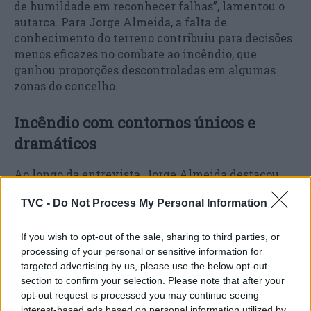
de humildade em reconhecer falhas”, lamentou o
autarca. Para Jorge Almeida, a falta de
conhecimento do terreno contribuiu para decisões
menos eficazes no combate ao incêndio, que
ganhou proporções descontroladas em algumas
zonas do concelho.
Incêndio com contornos únicos e
dramáticos
Ao longo da entrevista, Jorge Almeida destacou
ainda que o fogo que assolou Águeda teve
TVC -
Do Not Process My Personal Information
contornos “únicos e dramáticos”, devido às
condições meteorológicas extremas e à vasta área
de floresta e mato presente no concelho. “Foi um
If you wish to opt-out of the sale, sharing to third parties, or
processing of your personal or sensitive information for
incêndio de uma dimensão sem precedentes, que
targeted advertising by us, please use the below opt-out
colocou à prova todas as nossas capacidades de
section to confirm your selection. Please note that after your
resposta. Felizmente, conseguimos salvar o mais
opt-out request is processed you may continue seeing
importante: vidas humanas. Mas os danos
interest-based ads based on personal information utilized by