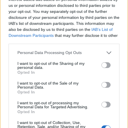
materiais são imensos, e o caminho para a
us or personal information disclosed to third parties prior to
recuperação será longo e desafiante”, concluiu o
your opt-out. You may separately opt-out of the further
autarca.
disclosure of your personal information by third parties on the
IAB’s list of downstream participants. This information may
Próximos passos e reconstrução
also be disclosed by us to third parties on the
IAB’s List of
Downstream Participants
that may further disclose it to other
third parties.
O Presidente da Câmara de Águeda reiterou que a
autarquia já está a trabalhar em estratégias para a
Personal Data Processing Opt Outs
recuperação do concelho, tanto a curto como a
longo prazo. “Temos que começar a reconstruir o
I want to opt-out of the Sharing of my
personal data.
quanto antes. Vamos coordenar todos os esforços
Opted In
possíveis, seja a nível local, regional ou nacional,
para trazer de volta a normalidade ao concelho. A
I want to opt-out of the Sale of my
Personal Data.
prioridade será sempre o apoio às famílias e às
Opted In
empresas que foram afetadas.”
I want to opt-out of processing my
Personal Data for Targeted Advertising.
Jorge Almeida deixou uma mensagem de
Opted In
esperança e resiliência aos habitantes de Águeda,
I want to opt-out of Collection, Use,
apelando à união de todos para ultrapassar esta
Retention, Sale, and/or Sharing of my