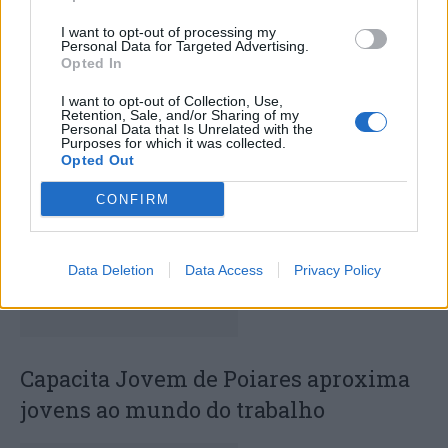
I want to opt-out of processing my
Personal Data for Targeted Advertising.
Opted In
Deputados do PSD saúdam Banda
I want to opt-out of Collection, Use,
Retention, Sale, and/or Sharing of my
Sinfónica da ARMAB pelo 1º lugar no
Personal Data that Is Unrelated with the
Purposes for which it was collected.
certame internacional de Valência
Opted Out
CONFIRM
Data Deletion
Data Access
Privacy Policy
Capacita Jovem de Poiares aproxima
jovens ao mundo do trabalho