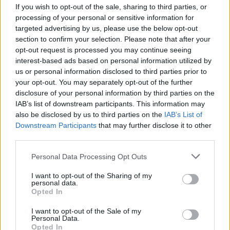
If you wish to opt-out of the sale, sharing to third parties, or
processing of your personal or sensitive information for
targeted advertising by us, please use the below opt-out
section to confirm your selection. Please note that after your
opt-out request is processed you may continue seeing
interest-based ads based on personal information utilized by
Artigo anterior
Próximo artigo
us or personal information disclosed to third parties prior to
your opt-out. You may separately opt-out of the further
Aberta nova via junto à
Mealhada distinguida
disclosure of your personal information by third parties on the
Escola Secundária da
pela “qualidade
IAB’s list of downstream participants. This information may
Gafanha da Nazaré
exemplar”de água para
also be disclosed by us to third parties on the
IAB’s List of
consumo humano
Downstream Participants
that may further disclose it to other
third parties.
Personal Data Processing Opt Outs
ARTIGOS RELACIONADOS
MAIS DO AUTOR
I want to opt-out of the Sharing of my
personal data.
Opted In
I want to opt-out of the Sale of my
Personal Data.
Opted In