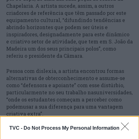
Chapelaria. A artista sucede, assim, a outros
criadores de referência que têm passado por este
equipamento cultural, “difundindo tendências e
abrindo horizontes que podem ser úteis e
inspiradores, designadamente para este dinâmico
e criativo setor de atividade, que tem em S. João da
Madeira um dos seus principais polos”, como
referiu o presidente da Câmara.
Pessoa com dislexia, a artista encontrou formas
alternativas de obterconhecimento e assume-se
como “defensora e apoiante” com esse distúrbio,
particularmente no seu trabalho nasuniversidades,
“onde os estudantes começam a perceber como
podemusar a sua diferença para uma vantagem
criativa extra”.
TVC -
Do Not Process My Personal Information