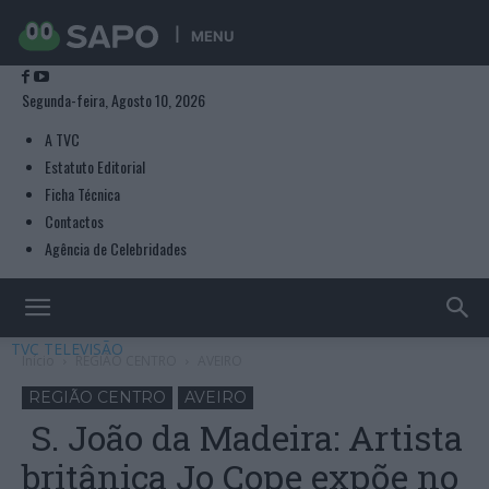
MENU
Segunda-feira, Agosto 10, 2026
A TVC
Estatuto Editorial
Ficha Técnica
Contactos
Agência de Celebridades
TVC TELEVISÃO
Início
REGIÃO CENTRO
AVEIRO
REGIÃO CENTRO
AVEIRO
S. João da Madeira: Artista
britânica Jo Cope expõe no