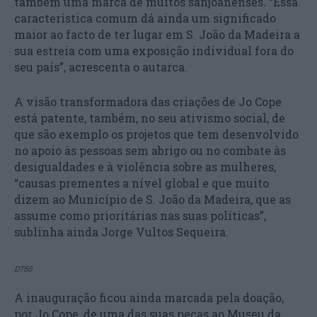
também uma marca de muitos sanjoanenses. “Essa
característica comum dá ainda um significado
maior ao facto de ter lugar em S. João da Madeira a
sua estreia com uma exposição individual fora do
seu país”, acrescenta o autarca.
A visão transformadora das criações de Jo Cope
está patente, também, no seu ativismo social, de
que são exemplo os projetos que tem desenvolvido
no apoio às pessoas sem abrigo ou no combate às
desigualdades e à violência sobre as mulheres,
“causas prementes a nível global e que muito
dizem ao Município de S. João da Madeira, que as
assume como prioritárias nas suas políticas”,
sublinha ainda Jorge Vultos Sequeira.
D750
A inauguração ficou ainda marcada pela doação,
por Jo Cope, de uma das suas peças ao Museu da