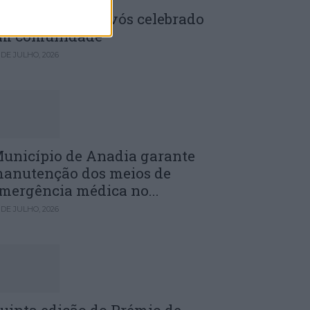
enela: Dia dos Avós celebrado
m comunidade
 DE JULHO, 2026
unicípio de Anadia garante
anutenção dos meios de
mergência médica no...
 DE JULHO, 2026