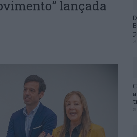
ovimento” lançada
D
B
p
31
C
a
t
31