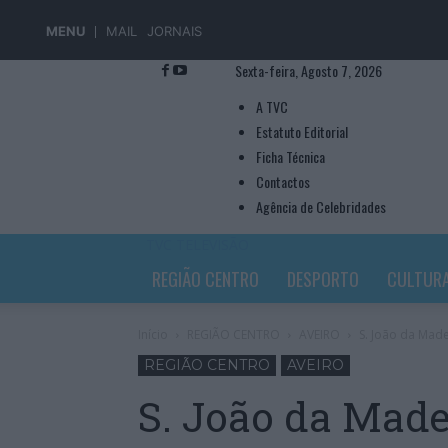
MENU
MAIL
JORNAIS
Sexta-feira, Agosto 7, 2026
A TVC
Estatuto Editorial
Ficha Técnica
Contactos
Agência de Celebridades
TVC TELEVISÃO
REGIÃO CENTRO
DESPORTO
CULTUR
Início
REGIÃO CENTRO
AVEIRO
S. João da Made
REGIÃO CENTRO
AVEIRO
S. João da Madei