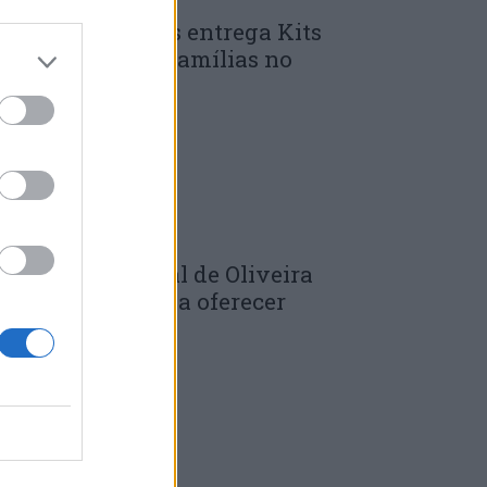
unicípio de Góis entrega Kits
omunitários às famílias no
mbito do...
 DE JULHO, 2026
âmara Municipal de Oliveira
o Hospital volta a oferecer
adernos de...
 DE JULHO, 2026