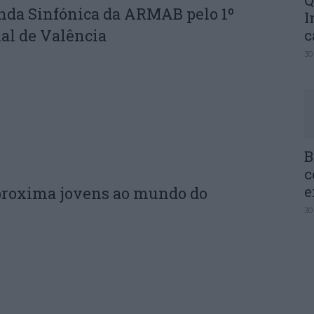
Q
nda Sinfónica da ARMAB pelo 1º
I
al de Valência
c
30
B
c
e
proxima jovens ao mundo do
30