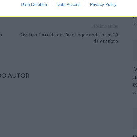
Data Deletion
Data Access
Privacy Policy
P
e
30
Próximo artigo
a
Civilria Corrida do Farol agendada para 20
de outubro
M
DO AUTOR
m
e
30