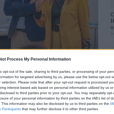
C
H
o
30
Not Process My Personal Information
 Madeira.
U
to opt-out of the sale, sharing to third parties, or processing of your per
M
formation for targeted advertising by us, please use the below opt-out s
aúde, está a ser implementado em S. João da
r selection. Please note that after your opt-out request is processed y
30
mento”, numa parceria entre a Câmara
eing interest-based ads based on personal information utilized by us or
idade Local de Saúde (ULS) de Entre Douro e
disclosed to third parties prior to your opt-out. You may separately opt-
úde Familiar Vale do Vouga e a Unidade de
losure of your personal information by third parties on the IAB’s list of
. This information may also be disclosed by us to third parties on the
IA
Participants
that may further disclose it to other third parties.