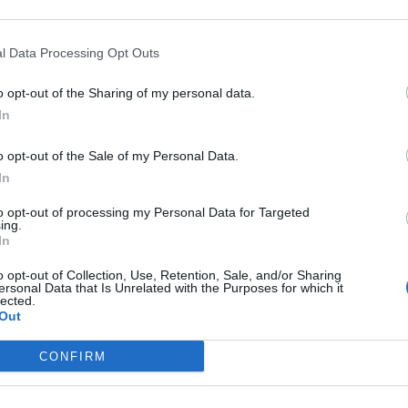
 às segundas, quartas e sextas-feiras, no
M
Pinto, onde a iniciativa foi lançada nesta
C
ença da vereadora Irene Guimarães, responsável
l Data Processing Opt Outs
nense, e de Paulo Diz, da administração da ULS
â
o opt-out of the Sharing of my personal data.
30
In
 do exercício físico e por enfermeiros. A
o opt-out of the Sale of my Personal Data.
ediante referenciação pelos médicos e
In
pital de S. João da Madeira.
to opt-out of processing my Personal Data for Targeted
C
ing.
titucional, multidisciplinar e
In
d
o articulado da comunidade para oferecer uma
c
o opt-out of Collection, Use, Retention, Sale, and/or Sharing
ísica para esta população.
ersonal Data that Is Unrelated with the Purposes for which it
lected.
30
Out
CONFIRM