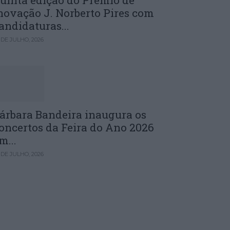
uinta edição do Prémio de
novação J. Norberto Pires com
andidaturas...
 DE JULHO, 2026
árbara Bandeira inaugura os
oncertos da Feira do Ano 2026
m...
 DE JULHO, 2026