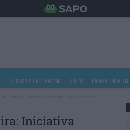
A
TURISMO & GASTRONOMIA
VÍDEOS
RÁDIO MUNDIALFM
ira: Iniciativa “Diabetes em movimento” lançada na cidade
ra: Iniciativa