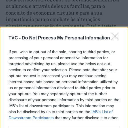
os alunos, e através deles as famílias, para o
conceito de economia circular e para a sua
importância para o combate às alterações
climáticas e proteção do ambiente. Qual o trajeto
dos resíduos produzidos pelas pessoas, como dar
TVC -
Do Not Process My Personal Information
“nova vida” aos resíduos e o ciclo da economia
circular são as áreas que vão ser abordadas nestas
ações pedagógicas.
If you wish to opt-out of the sale, sharing to third parties, or
processing of your personal or sensitive information for
targeted advertising by us, please use the below opt-out
As crianças vão ser ainda desafiadas a criar uma
section to confirm your selection. Please note that after your
obra artística a partir de material reciclado, que irá
opt-out request is processed you may continue seeing
resultar numa exposição final do projeto que terá
interest-based ads based on personal information utilized by
lugar nas escolas e ainda no Parque Municipal de
us or personal information disclosed to third parties prior to
Alta Vila, no final do ano letivo.
your opt-out. You may separately opt-out of the further
disclosure of your personal information by third parties on the
Calendário das ações “Rio de Todos” para o 4.º ano,
IAB’s list of downstream participants. This information may
also be disclosed by us to third parties on the
IAB’s List of
no ano letivo 2024/2025:
Downstream Participants
that may further disclose it to other
third parties.
– Agrupamento de Escolas de Águeda Sul (de 17 de