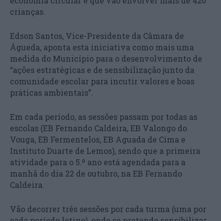
economia circular e que vão envolver mais de 420
crianças.
Edson Santos, Vice-Presidente da Câmara de
Águeda, aponta esta iniciativa como mais uma
medida do Município para o desenvolvimento de
“ações estratégicas e de sensibilização junto da
comunidade escolar para incutir valores e boas
práticas ambientais”.
Em cada período, as sessões passam por todas as
escolas (EB Fernando Caldeira, EB Valongo do
Vouga, EB Fermentelos, EB Aguada de Cima e
Instituto Duarte de Lemos), sendo que a primeira
atividade para o 5.º ano está agendada para a
manhã do dia 22 de outubro, na EB Fernando
Caldeira.
Vão decorrer três sessões por cada turma (uma por
cada período letivo), onde se pretende sensibilizar