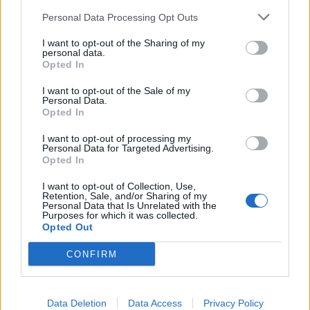
outubro a 14 de novembro)
Personal Data Processing Opt Outs
I want to opt-out of the Sharing of my
– Instituto Duarte de Lemos (3 de dezembro)
personal data.
Opted In
– Agrupamento de Escolas de Águeda (de 10 de
I want to opt-out of the Sale of my
janeiro a 13 de fevereiro de 2025)
Personal Data.
Opted In
– Agrupamento de Escolas de Valongo do Vouga
I want to opt-out of processing my
(de 6 a 20 de maio de 2025)
Personal Data for Targeted Advertising.
Opted In
I want to opt-out of Collection, Use,
Retention, Sale, and/or Sharing of my
Personal Data that Is Unrelated with the
Purposes for which it was collected.
Opted Out
CONFIRM
Artigo anterior
Próximo artigo
Data Deletion
Data Access
Privacy Policy