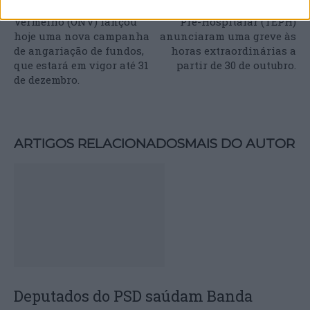
A Operação Nariz
Os Técnicos de Emergência
Vermelho (ONV) lançou
Pré-Hospitalar (TEPH)
hoje uma nova campanha
anunciaram uma greve às
de angariação de fundos,
horas extraordinárias a
que estará em vigor até 31
partir de 30 de outubro.
de dezembro.
ARTIGOS RELACIONADOS
MAIS DO AUTOR
Deputados do PSD saúdam Banda