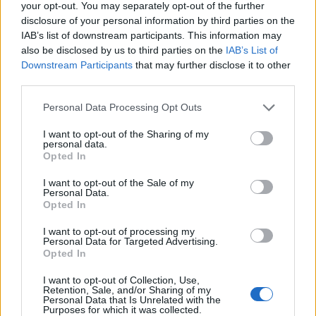
your opt-out. You may separately opt-out of the further
disclosure of your personal information by third parties on the
ASAE deteta infrações em fiscalização
IAB’s list of downstream participants. This information may
a estações de comboios e terminais de
also be disclosed by us to third parties on the
IAB’s List of
Downstream Participants
that may further disclose it to other
expressos
third parties.
Personal Data Processing Opt Outs
I want to opt-out of the Sharing of my
personal data.
Opted In
I want to opt-out of the Sale of my
Personal Data.
Opted In
Novas regras do Registo Nacional de
I want to opt-out of processing my
Personal Data for Targeted Advertising.
Utentes estão a deixar cidadãos sem
Opted In
comparticipação nos medicamentos
I want to opt-out of Collection, Use,
Retention, Sale, and/or Sharing of my
Personal Data that Is Unrelated with the
Purposes for which it was collected.