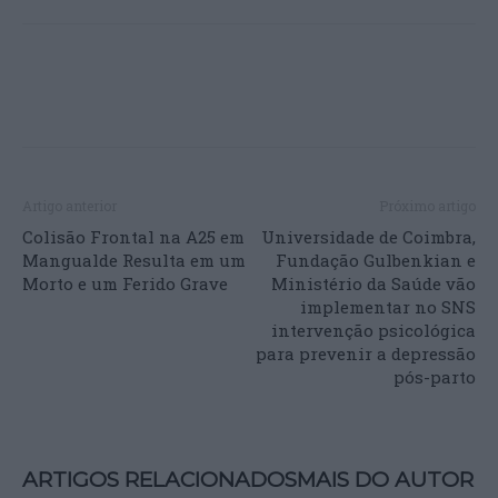
Artigo anterior
Próximo artigo
Colisão Frontal na A25 em
Universidade de Coimbra,
Mangualde Resulta em um
Fundação Gulbenkian e
Morto e um Ferido Grave
Ministério da Saúde vão
implementar no SNS
intervenção psicológica
para prevenir a depressão
pós-parto
ARTIGOS RELACIONADOS
MAIS DO AUTOR