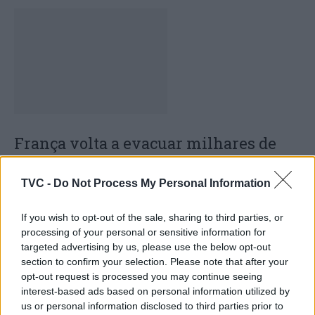
França volta a evacuar milhares de
pessoas devido a incêndio de grandes
dimensões na Gironda
TVC -
Do Not Process My Personal Information
If you wish to opt-out of the sale, sharing to third parties, or
processing of your personal or sensitive information for
targeted advertising by us, please use the below opt-out
section to confirm your selection. Please note that after your
opt-out request is processed you may continue seeing
interest-based ads based on personal information utilized by
us or personal information disclosed to third parties prior to