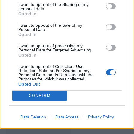
I want to opt-out of the Sharing of my
personal data.
Opted In
ARTIGOS RELACIONADOS
MAIS DO AUTOR
I want to opt-out of the Sale of my
Personal Data.
Opted In
I want to opt-out of processing my
Personal Data for Targeted Advertising.
Opted In
I want to opt-out of Collection, Use,
Retention, Sale, and/or Sharing of my
Personal Data that Is Unrelated with the
Purposes for which it was collected.
Opted Out
Colheita de sangue regressa ao
CONFIRM
Hospital Sousa Martins durante o mês
de agosto
Data Deletion
Data Access
Privacy Policy