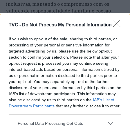
inclusivas, mantendo o compromisso com os
valores de responsabilidade familiar e coesão
social, garantindo que todas as famílias do
município tenham o suporte necessário para
TVC -
Do Not Process My Personal Information
enfrentar os desafios do quotidiano e prosperar em
comunidade.
If you wish to opt-out of the sale, sharing to third parties, or
processing of your personal or sensitive information for
targeted advertising by us, please use the below opt-out
section to confirm your selection. Please note that after your
opt-out request is processed you may continue seeing
interest-based ads based on personal information utilized by
us or personal information disclosed to third parties prior to
your opt-out. You may separately opt-out of the further
disclosure of your personal information by third parties on the
IAB’s list of downstream participants. This information may
also be disclosed by us to third parties on the
IAB’s List of
Artigo anterior
Próximo artigo
Downstream Participants
that may further disclose it to other
Marinha Portuguesa
Exposição “Amor à escuta”
third parties.
Resgata Embarcação à
Destaca Séculos de
Deriva na Barra de Aveiro
Tradição Musical em
Personal Data Processing Opt Outs
Águeda