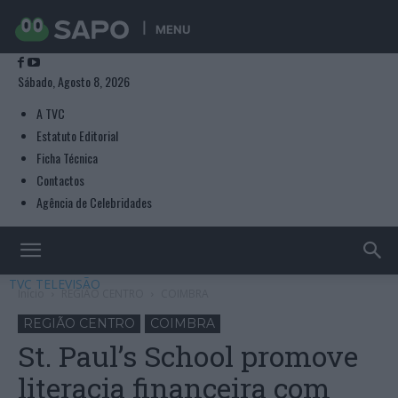
MENU
Sábado, Agosto 8, 2026
A TVC
Estatuto Editorial
Ficha Técnica
Contactos
Agência de Celebridades
TVC TELEVISÃO
Início
REGIÃO CENTRO
COIMBRA
REGIÃO CENTRO
COIMBRA
St. Paul’s School promove
literacia financeira com