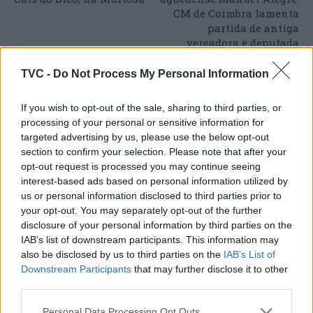
CM de Coimbra lamenta
partida de antiga
vereadora e deputada
TVC -
Do Not Process My Personal Information
ARTIGOS RELACIONADOS
MAIS DO AUTOR
If you wish to opt-out of the sale, sharing to third parties, or
processing of your personal or sensitive information for
targeted advertising by us, please use the below opt-out
section to confirm your selection. Please note that after your
opt-out request is processed you may continue seeing
interest-based ads based on personal information utilized by
us or personal information disclosed to third parties prior to
your opt-out. You may separately opt-out of the further
disclosure of your personal information by third parties on the
IAB’s list of downstream participants. This information may
also be disclosed by us to third parties on the
IAB’s List of
Capacita Jovem de Poiares aproxima
Downstream Participants
that may further disclose it to other
jovens ao mundo do trabalho
third parties.
Personal Data Processing Opt Outs