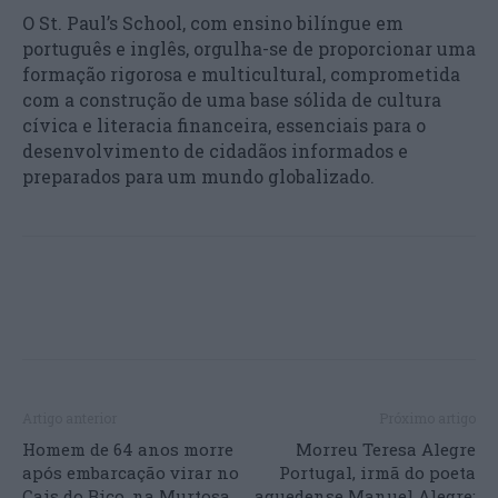
O St. Paul’s School, com ensino bilíngue em
português e inglês, orgulha-se de proporcionar uma
formação rigorosa e multicultural, comprometida
com a construção de uma base sólida de cultura
cívica e literacia financeira, essenciais para o
desenvolvimento de cidadãos informados e
preparados para um mundo globalizado.
Artigo anterior
Próximo artigo
Homem de 64 anos morre
Morreu Teresa Alegre
após embarcação virar no
Portugal, irmã do poeta
Cais do Bico, na Murtosa
aguedense Manuel Alegre: