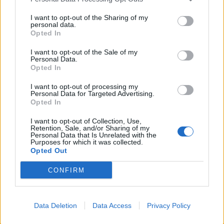
I want to opt-out of the Sharing of my
personal data.
Opted In
I want to opt-out of the Sale of my
Personal Data.
Opted In
I want to opt-out of processing my
Município de Góis entrega Kits
Personal Data for Targeted Advertising.
Opted In
Comunitários às famílias no âmbito
do projeto “Acolher em Comunidade”
I want to opt-out of Collection, Use,
Retention, Sale, and/or Sharing of my
Personal Data that Is Unrelated with the
Purposes for which it was collected.
Opted Out
CONFIRM
Data Deletion
Data Access
Privacy Policy