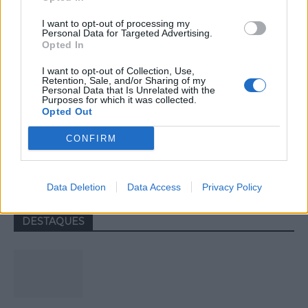
I want to opt-out of processing my
Personal Data for Targeted Advertising.
Opted In
I want to opt-out of Collection, Use,
Retention, Sale, and/or Sharing of my
Personal Data that Is Unrelated with the
Purposes for which it was collected.
Opted Out
Bárbara Bandeira inaugura os
CONFIRM
concertos da Feira do Ano 2026 em
Montemor-o-Velho
Data Deletion
Data Access
Privacy Policy
DESTAQUES