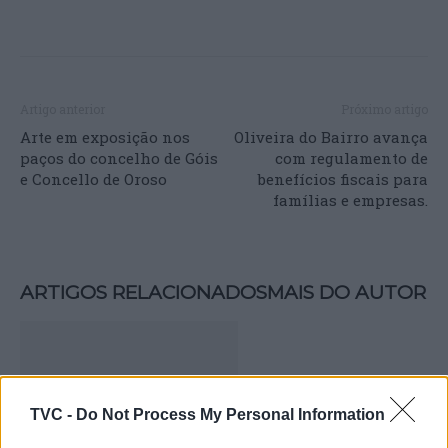
Artigo anterior
Próximo artigo
Arte em exposição nos
Oliveira do Bairro avança
paços do concelho de Góis
com regulamento de
e Concello de Oroso
benefícios fiscais para
famílias e empresas.
ARTIGOS RELACIONADOS
MAIS DO AUTOR
TVC -
Do Not Process My Personal Information