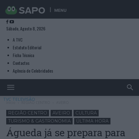
MENU
Sábado, Agosto 8, 2026
A TVC
Estatuto Editorial
Ficha Técnica
Contactos
Agência de Celebridades
TVC TELEVISÃO
Início
REGIÃO CENTRO
AVEIRO
REGIÃO CENTRO
AVEIRO
CULTURA
TURISMO & GASTRONOMIA
ÚLTIMA HORA
Águeda já se prepara para