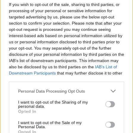
If you wish to opt-out of the sale, sharing to third parties, or
processing of your personal or sensitive information for
targeted advertising by us, please use the below opt-out
Deputados do PSD saúdam Banda
section to confirm your selection. Please note that after your
Sinfónica da ARMAB pelo 1º lugar no
opt-out request is processed you may continue seeing
certame internacional de Valência
interest-based ads based on personal information utilized by
us or personal information disclosed to third parties prior to
your opt-out. You may separately opt-out of the further
disclosure of your personal information by third parties on the
IAB’s list of downstream participants. This information may
also be disclosed by us to third parties on the
IAB’s List of
Downstream Participants
that may further disclose it to other
third parties.
Personal Data Processing Opt Outs
I want to opt-out of the Sharing of my
Município de Anadia garante
personal data.
Opted In
manutenção dos meios de emergência
médica no concelho
I want to opt-out of the Sale of my
Personal Data.
Opted In