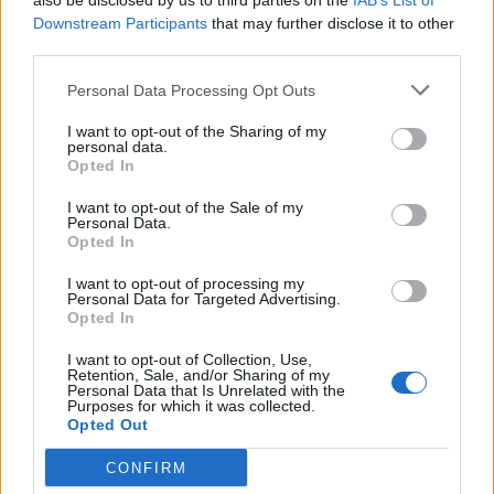
also be disclosed by us to third parties on the
IAB’s List of
Downstream Participants
that may further disclose it to other
third parties.
Personal Data Processing Opt Outs
I want to opt-out of the Sharing of my
personal data.
Opted In
Colheita de sangue regressa ao
I want to opt-out of the Sale of my
Personal Data.
Hospital Sousa Martins durante o mês
Opted In
de agosto
I want to opt-out of processing my
Personal Data for Targeted Advertising.
Opted In
DESTAQUES
I want to opt-out of Collection, Use,
Retention, Sale, and/or Sharing of my
Personal Data that Is Unrelated with the
Purposes for which it was collected.
Opted Out
CONFIRM