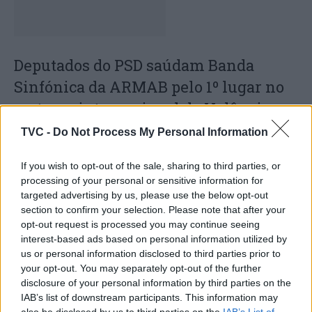
Deputados do PSD saúdam Banda
Sinfónica da ARMAB pelo 1º lugar no
certame internacional de Valência
TVC -
Do Not Process My Personal Information
If you wish to opt-out of the sale, sharing to third parties, or
processing of your personal or sensitive information for
targeted advertising by us, please use the below opt-out
section to confirm your selection. Please note that after your
opt-out request is processed you may continue seeing
interest-based ads based on personal information utilized by
us or personal information disclosed to third parties prior to
Capacita Jovem de Poiares aproxima
your opt-out. You may separately opt-out of the further
jovens ao mundo do trabalho
disclosure of your personal information by third parties on the
IAB’s list of downstream participants. This information may