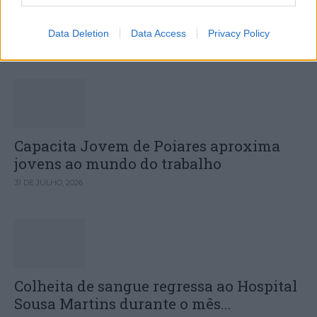
Deputados do PSD saúdam Banda
Sinfónica da ARMAB pelo 1º lugar...
Data Deletion
Data Access
Privacy Policy
31 DE JULHO, 2026
Capacita Jovem de Poiares aproxima
jovens ao mundo do trabalho
31 DE JULHO, 2026
Colheita de sangue regressa ao Hospital
Sousa Martins durante o mês...