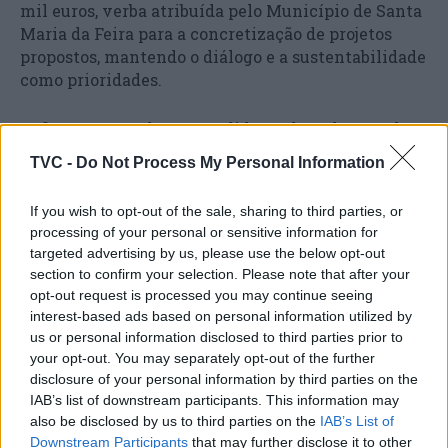
mil euros, verba atribuída pelo Município de Santa
Maria da Feira para a concretização de projetos
propostos, mantendo o diálogo e a sustentabilidade
como prioridades.
Refira-se que todos os candidatos de cada uma das
edições são convidados a integrar o Conselho
TVC -
Do Not Process My Personal Information
Consultivo Jovem, continuando a colaborar na
construção de políticas locais de Juventude.
If you wish to opt-out of the sale, sharing to third parties, or
processing of your personal or sensitive information for
“Todos estes jovens podem e devem ter uma
targeted advertising by us, please use the below opt-out
participação ativa e efetiva na sua comunidade”,
section to confirm your selection. Please note that after your
reforça Amadeu Albergaria.
opt-out request is processed you may continue seeing
interest-based ads based on personal information utilized by
us or personal information disclosed to third parties prior to
your opt-out. You may separately opt-out of the further
disclosure of your personal information by third parties on the
IAB’s list of downstream participants. This information may
also be disclosed by us to third parties on the
IAB’s List of
Downstream Participants
that may further disclose it to other