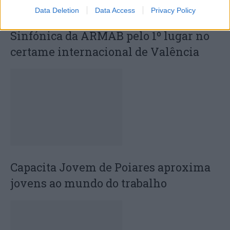
Data Deletion
Data Access
Privacy Policy
Deputados do PSD saúdam Banda
Sinfónica da ARMAB pelo 1º lugar no
certame internacional de Valência
Capacita Jovem de Poiares aproxima
jovens ao mundo do trabalho