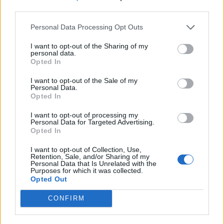
third parties.
Personal Data Processing Opt Outs
Artigo anterior
Próximo artigo
Noite do Circo esgotada e
Castelo Branco – Detido
I want to opt-out of the Sharing of my
personal data.
com lista de espera | Hoje e
por caça ilegal
Opted In
amanhã no Museu de
Lamas | Santa Maria da
I want to opt-out of the Sale of my
Feira.
Personal Data.
Opted In
I want to opt-out of processing my
Personal Data for Targeted Advertising.
Opted In
ARTIGOS RELACIONADOS
MAIS DO AUTOR
I want to opt-out of Collection, Use,
Retention, Sale, and/or Sharing of my
Personal Data that Is Unrelated with the
Purposes for which it was collected.
Opted Out
CONFIRM