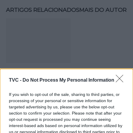
ARTIGOS RELACIONADOS
MAIS DO AUTOR
Deputados do PSD saúdam Banda
TVC -
Do Not Process My Personal Information
Sinfónica da ARMAB pelo 1º lugar no
certame internacional de Valência
If you wish to opt-out of the sale, sharing to third parties, or
processing of your personal or sensitive information for
targeted advertising by us, please use the below opt-out
section to confirm your selection. Please note that after your
opt-out request is processed you may continue seeing
interest-based ads based on personal information utilized by
us or personal information disclosed to third parties prior to