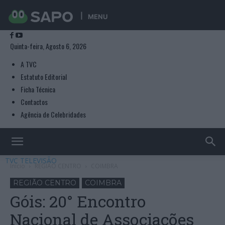
MENU
Quinta-feira, Agosto 6, 2026
A TVC
Estatuto Editorial
Ficha Técnica
Contactos
Agência de Celebridades
TVC TELEVISÃO
Início
REGIÃO CENTRO
COIMBRA
REGIÃO CENTRO
COIMBRA
Góis: 20° Encontro
Nacional de Associações