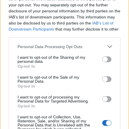
your opt-out. You may separately opt-out of the further
disclosure of your personal information by third parties on the
IAB’s list of downstream participants. This information may
also be disclosed by us to third parties on the
IAB’s List of
Capacita Jovem de Poiares aproxima
Downstream Participants
that may further disclose it to other
jovens ao mundo do trabalho
third parties.
Personal Data Processing Opt Outs
I want to opt-out of the Sharing of my
personal data.
Opted In
I want to opt-out of the Sale of my
Personal Data.
Opted In
I want to opt-out of processing my
Colheita de sangue regressa ao
Personal Data for Targeted Advertising.
Opted In
Hospital Sousa Martins durante o mês
de agosto
I want to opt-out of Collection, Use,
Retention, Sale, and/or Sharing of my
Personal Data that Is Unrelated with the