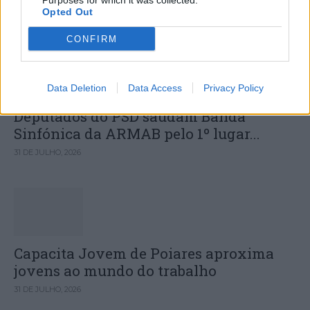
Purposes for which it was collected.
Opted Out
DESTAQUES
CONFIRM
Data Deletion
Data Access
Privacy Policy
Deputados do PSD saúdam Banda
Sinfónica da ARMAB pelo 1º lugar...
31 DE JULHO, 2026
Capacita Jovem de Poiares aproxima
jovens ao mundo do trabalho
31 DE JULHO, 2026