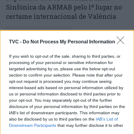
Sinfónica da ARMAB pelo 1º lugar no
certame internacional de Valência
TVC -
Do Not Process My Personal Information
If you wish to opt-out of the sale, sharing to third parties, or
processing of your personal or sensitive information for
targeted advertising by us, please use the below opt-out
section to confirm your selection. Please note that after your
opt-out request is processed you may continue seeing
Capacita Jovem de Poiares aproxima
interest-based ads based on personal information utilized by
jovens ao mundo do trabalho
us or personal information disclosed to third parties prior to
your opt-out. You may separately opt-out of the further
disclosure of your personal information by third parties on the
IAB’s list of downstream participants. This information may
also be disclosed by us to third parties on the
IAB’s List of
Downstream Participants
that may further disclose it to other
third parties.