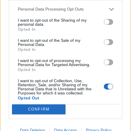
Personal Data Processing Opt Outs
I want to opt-out of the Sharing of my
Colheita de sangue regressa ao
personal data.
Opted In
Hospital Sousa Martins durante o mês
I want to opt-out of the Sale of my
de agosto
Personal Data.
Opted In
I want to opt-out of processing my
DESTAQUES
Personal Data for Targeted Advertising.
Opted In
I want to opt-out of Collection, Use,
Retention, Sale, and/or Sharing of my
Personal Data that Is Unrelated with the
Purposes for which it was collected.
Opted Out
Deputados do PSD saúdam Banda
Sinfónica da ARMAB pelo 1º lugar...
CONFIRM
31 DE JULHO, 2026
Data Deletion
Data Access
Privacy Policy