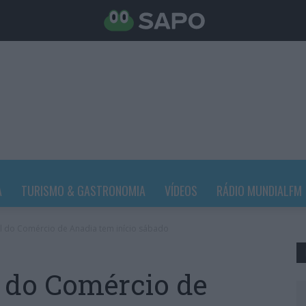
A
TURISMO & GASTRONOMIA
VÍDEOS
RÁDIO MUNDIALFM
al do Comércio de Anadia tem início sábado
l do Comércio de