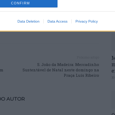
CONFIRM
P
e
30
Data Deletion
Data Access
Privacy Policy
M
Próximo artigo
m
S. João da Madeira: Mercadinho
e
im
Sustentável de Natal neste domingo na
Praça Luís Ribeiro
30
DO AUTOR