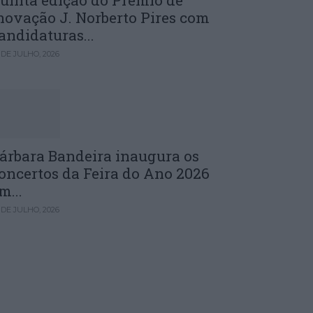
uinta edição do Prémio de
novação J. Norberto Pires com
andidaturas...
 DE JULHO, 2026
árbara Bandeira inaugura os
oncertos da Feira do Ano 2026
m...
 DE JULHO, 2026