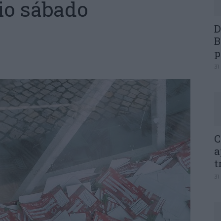
io sábado
D
B
p
31
C
a
t
31