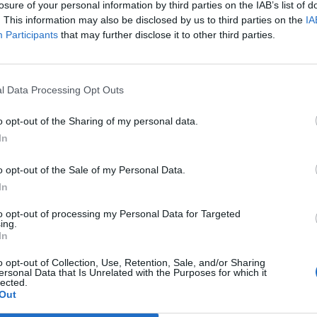
losure of your personal information by third parties on the IAB’s list of
M
. This information may also be disclosed by us to third parties on the
IA
des dos anos anteriores, por cada 10€ de
C
Participants
that may further disclose it to other third parties.
erentes, ao comprador uma senha de participação
â
mo de dez por compra.
30
l Data Processing Opt Outs
nchidas, terão de ser depositadas, na Tômbola
da na Câmara Municipal de Anadia até às 15h00,
o opt-out of the Sharing of my personal data.
r às 15h30, do mesmo dia, no Salão Nobre dos Paços
In
o opt-out of the Sale of my Personal Data.
C
In
d
Sorteio de Natal, constituindo-se como um
c
to opt-out of processing my Personal Data for Targeted
 bem como para a sua dinamização e valorização.
ing.
30
In
ação de promoção do comércio local concorrerá
o opt-out of Collection, Use, Retention, Sale, and/or Sharing
s e serviços, potenciando as vendas e a
ersonal Data that Is Unrelated with the Purposes for which it
lecimentos comerciais, por forma a alavancar a
lected.
Out
, garantindo a sua viabilidade e a manutenção