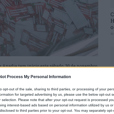
C
H
o
30
e Anadia tem início este sábado, 30 de novembro,
U
iva é promovida pelo Município de Anadia, em
M
Not Process My Personal Information
cial e Industrial da Bairrada.
30
to opt-out of the sale, sharing to third parties, or processing of your per
icional do concelho, incentivando a realização
formation for targeted advertising by us, please use the below opt-out s
elhança da edição anterior, vão ser atribuídos
r selection. Please note that after your opt-out request is processed y
 representando um investimento municipal de 15
eing interest-based ads based on personal information utilized by us or
disclosed to third parties prior to your opt-out. You may separately opt-