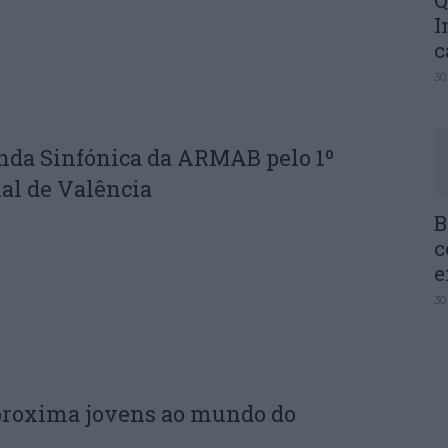
Q
I
c
30
nda Sinfónica da ARMAB pelo 1º
al de Valência
B
c
e
30
proxima jovens ao mundo do