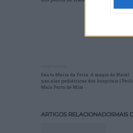
Artigo anterior
Santa Maria da Feira: A magia do Natal
nas alas pediátricas dos hospitais | Perl
Mais Perto de Mim
ARTIGOS RELACIONADOS
MAIS 