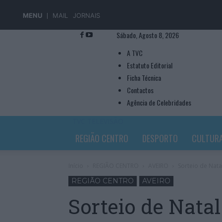
MENU
MAIL
JORNAIS
Sábado, Agosto 8, 2026
A TVC
Estatuto Editorial
Ficha Técnica
Contactos
Agência de Celebridades
TVC TELEVISÃO
REGIÃO CENTRO
DESPORTO
CULTUR
Início
REGIÃO CENTRO
AVEIRO
Sorteio de Nat
REGIÃO CENTRO
AVEIRO
Sorteio de Nata