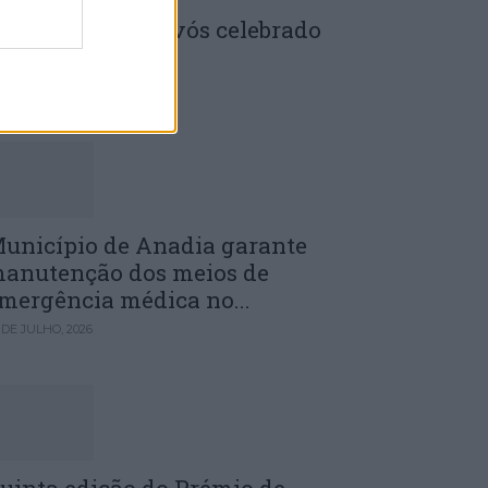
enela: Dia dos Avós celebrado
m comunidade
 DE JULHO, 2026
unicípio de Anadia garante
anutenção dos meios de
mergência médica no...
 DE JULHO, 2026