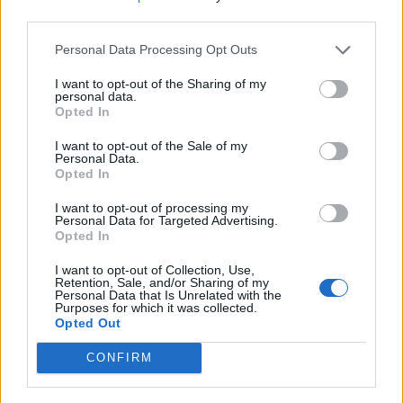
third parties.
Personal Data Processing Opt Outs
I want to opt-out of the Sharing of my
personal data.
Opted In
Colheita de sangue regressa ao
Hospital Sousa Martins durante o mês
I want to opt-out of the Sale of my
Personal Data.
de agosto
Opted In
I want to opt-out of processing my
Personal Data for Targeted Advertising.
Opted In
DESTAQUES
I want to opt-out of Collection, Use,
Retention, Sale, and/or Sharing of my
Personal Data that Is Unrelated with the
Purposes for which it was collected.
Opted Out
Deputados do PSD saúdam Banda
CONFIRM
Sinfónica da ARMAB pelo 1º lugar...