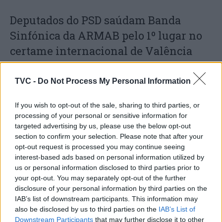
Deputados do PSD saúdam Banda
Sinfónica da ARMAB pelo 1º lugar no
certame internacional de Valência
TVC -
Do Not Process My Personal Information
If you wish to opt-out of the sale, sharing to third parties, or
processing of your personal or sensitive information for
targeted advertising by us, please use the below opt-out
section to confirm your selection. Please note that after your
opt-out request is processed you may continue seeing
interest-based ads based on personal information utilized by
Capacita Jovem de Poiares aproxima
us or personal information disclosed to third parties prior to
jovens ao mundo do trabalho
your opt-out. You may separately opt-out of the further
disclosure of your personal information by third parties on the
IAB’s list of downstream participants. This information may
also be disclosed by us to third parties on the
IAB’s List of
Downstream Participants
that may further disclose it to other