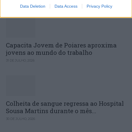
31 DE JULHO, 2026
Data Deletion
Data Access
Privacy Policy
Capacita Jovem de Poiares aproxima
jovens ao mundo do trabalho
31 DE JULHO, 2026
Colheita de sangue regressa ao Hospital
Sousa Martins durante o mês...
30 DE JULHO, 2026