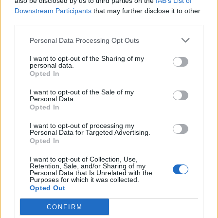
also be disclosed by us to third parties on the
IAB’s List of
Downstream Participants
that may further disclose it to other
third parties.
Personal Data Processing Opt Outs
I want to opt-out of the Sharing of my
personal data.
Opted In
Colheita de sangue regressa ao
I want to opt-out of the Sale of my
Personal Data.
Hospital Sousa Martins durante o mês
Opted In
de agosto
I want to opt-out of processing my
Personal Data for Targeted Advertising.
Opted In
DESTAQUES
I want to opt-out of Collection, Use,
Retention, Sale, and/or Sharing of my
Personal Data that Is Unrelated with the
Purposes for which it was collected.
Opted Out
CONFIRM