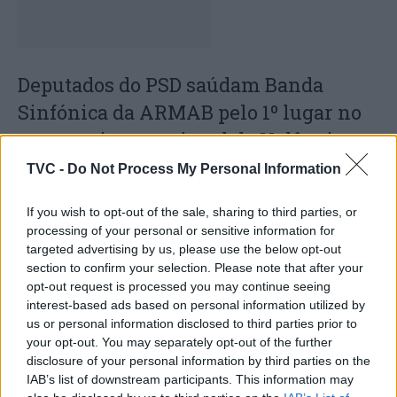
Deputados do PSD saúdam Banda
Sinfónica da ARMAB pelo 1º lugar no
certame internacional de Valência
TVC -
Do Not Process My Personal Information
If you wish to opt-out of the sale, sharing to third parties, or
processing of your personal or sensitive information for
targeted advertising by us, please use the below opt-out
section to confirm your selection. Please note that after your
opt-out request is processed you may continue seeing
interest-based ads based on personal information utilized by
us or personal information disclosed to third parties prior to
Capacita Jovem de Poiares aproxima
your opt-out. You may separately opt-out of the further
jovens ao mundo do trabalho
disclosure of your personal information by third parties on the
IAB’s list of downstream participants. This information may