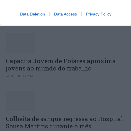
Deputados do PSD saúdam Banda
Sinfónica da ARMAB pelo 1º lugar...
Data Deletion
Data Access
Privacy Policy
31 DE JULHO, 2026
Capacita Jovem de Poiares aproxima
jovens ao mundo do trabalho
31 DE JULHO, 2026
Colheita de sangue regressa ao Hospital
Sousa Martins durante o mês...