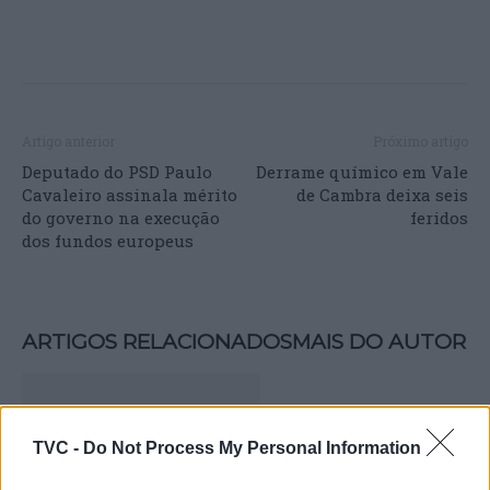
Artigo anterior
Próximo artigo
Deputado do PSD Paulo
Derrame químico em Vale
Cavaleiro assinala mérito
de Cambra deixa seis
do governo na execução
feridos
dos fundos europeus
ARTIGOS RELACIONADOS
MAIS DO AUTOR
TVC -
Do Not Process My Personal Information