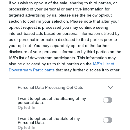
If you wish to opt-out of the sale, sharing to third parties, or
processing of your personal or sensitive information for
targeted advertising by us, please use the below opt-out
section to confirm your selection. Please note that after your
Deputados do PSD saúdam Banda
opt-out request is processed you may continue seeing
Sinfónica da ARMAB pelo 1º lugar no
interest-based ads based on personal information utilized by
us or personal information disclosed to third parties prior to
certame internacional de Valência
your opt-out. You may separately opt-out of the further
disclosure of your personal information by third parties on the
IAB’s list of downstream participants. This information may
also be disclosed by us to third parties on the
IAB’s List of
Downstream Participants
that may further disclose it to other
third parties.
Personal Data Processing Opt Outs
I want to opt-out of the Sharing of my
personal data.
Capacita Jovem de Poiares aproxima
Opted In
jovens ao mundo do trabalho
I want to opt-out of the Sale of my
Personal Data.
Opted In