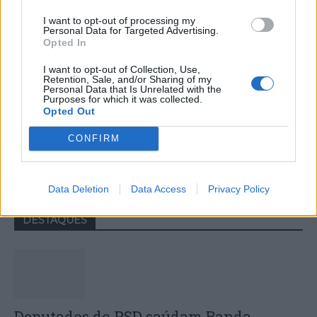
I want to opt-out of processing my
Personal Data for Targeted Advertising.
Opted In
I want to opt-out of Collection, Use,
Retention, Sale, and/or Sharing of my
Personal Data that Is Unrelated with the
Purposes for which it was collected.
Opted Out
Colheita de sangue regressa ao
CONFIRM
Hospital Sousa Martins durante o mês
de agosto
Data Deletion
Data Access
Privacy Policy
DESTAQUES
Deputados do PSD saúdam Banda