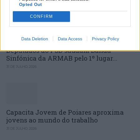
Opted Out
DESTAQUES
CONFIRM
Data Deletion
Data Access
Privacy Policy
Deputados do PSD saúdam Banda
Sinfónica da ARMAB pelo 1º lugar...
31 DE JULHO, 2026
Capacita Jovem de Poiares aproxima
jovens ao mundo do trabalho
31 DE JULHO, 2026