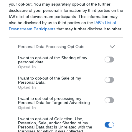
your opt-out. You may separately opt-out of the further
disclosure of your personal information by third parties on the
IAB’s list of downstream participants. This information may
also be disclosed by us to third parties on the
IAB’s List of
Capacita Jovem de Poiares aproxima
Downstream Participants
that may further disclose it to other
jovens ao mundo do trabalho
third parties.
Personal Data Processing Opt Outs
I want to opt-out of the Sharing of my
personal data.
Opted In
I want to opt-out of the Sale of my
Personal Data.
Opted In
I want to opt-out of processing my
Colheita de sangue regressa ao
Personal Data for Targeted Advertising.
Opted In
Hospital Sousa Martins durante o mês
de agosto
I want to opt-out of Collection, Use,
Retention, Sale, and/or Sharing of my
Personal Data that Is Unrelated with the
Purposes for which it was collected.