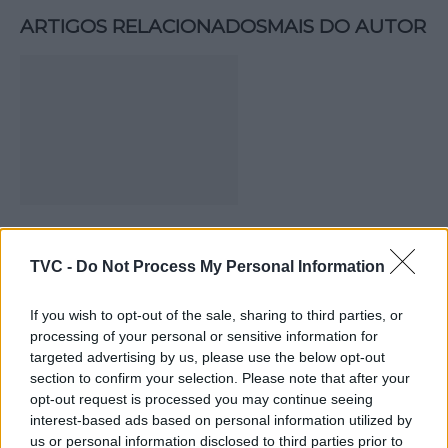
ARTIGOS RELACIONADOS
MAIS DO AUTOR
Deputados do PSD saúdam Banda
TVC -
Do Not Process My Personal Information
Sinfónica da ARMAB pelo 1º lugar no
certame internacional de Valência
If you wish to opt-out of the sale, sharing to third parties, or
processing of your personal or sensitive information for
targeted advertising by us, please use the below opt-out
section to confirm your selection. Please note that after your
opt-out request is processed you may continue seeing
interest-based ads based on personal information utilized by
us or personal information disclosed to third parties prior to