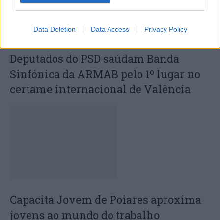
Data Deletion
Data Access
Privacy Policy
Deputados do PSD saúdam Banda
Sinfónica da ARMAB pelo 1º lugar no
certame internacional de Valência
Capacita Jovem de Poiares aproxima
jovens ao mundo do trabalho