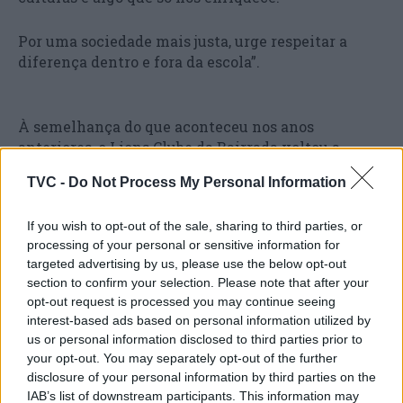
Por uma sociedade mais justa, urge respeitar a
diferença dentro e fora da escola”.
À semelhança do que aconteceu nos anos
anteriores, o Lions Clube da Bairrada voltou a
associar-se a este galardão escolar premiando os
TVC -
Do Not Process My Personal Information
melhores alunos do 12º ano na disciplina de Língua
Portuguesa, das escolas dos concelhos de Anadia e
If you wish to opt-out of the sale, sharing to third parties, or
Oliveira do Bairro, área de abrangência do Clube.
processing of your personal or sensitive information for
targeted advertising by us, please use the below opt-out
A cerimónia terminou com um momento musical
section to confirm your selection. Please note that after your
protagonizado pelos músicos bairradinos André
opt-out request is processed you may continue seeing
Pleno, com a flauta transversal, e Sérgio
interest-based ads based on personal information utilized by
Castanheira, com a gaita de Foles.
us or personal information disclosed to third parties prior to
your opt-out. You may separately opt-out of the further
disclosure of your personal information by third parties on the
IAB’s list of downstream participants. This information may