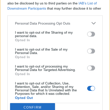
also be disclosed by us to third parties on the
IAB’s List of
Downstream Participants
that may further disclose it to other
third parties.
Personal Data Processing Opt Outs
I want to opt-out of the Sharing of my
Artigo anterior
Próximo artigo
personal data.
Opted In
Águeda promove a
Covilhã Lidera Projeto
mobilidade suave junto
para Potenciar Rede de
I want to opt-out of the Sale of my
dos mais jovens Câmara
Cidades Criativas na
Personal Data.
adquire bicicletas para a
Região Centro
Opted In
comunidade escolar
I want to opt-out of processing my
Personal Data for Targeted Advertising.
Opted In
I want to opt-out of Collection, Use,
ARTIGOS RELACIONADOS
MAIS DO AUTOR
Retention, Sale, and/or Sharing of my
Personal Data that Is Unrelated with the
Purposes for which it was collected.
Opted Out
CONFIRM