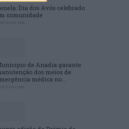
enela: Dia dos Avós celebrado
m comunidade
 DE JULHO, 2026
unicípio de Anadia garante
anutenção dos meios de
mergência médica no...
 DE JULHO, 2026