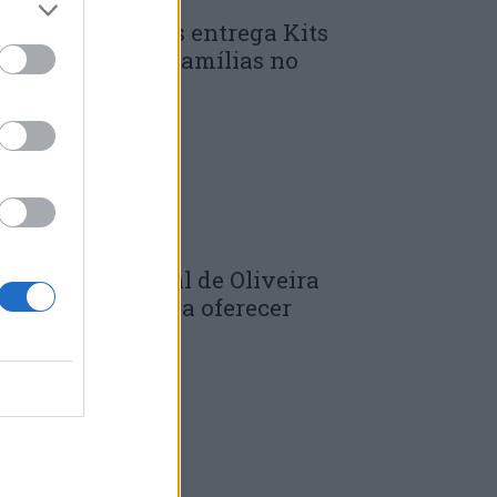
unicípio de Góis entrega Kits
omunitários às famílias no
mbito do...
 DE JULHO, 2026
âmara Municipal de Oliveira
o Hospital volta a oferecer
adernos de...
 DE JULHO, 2026