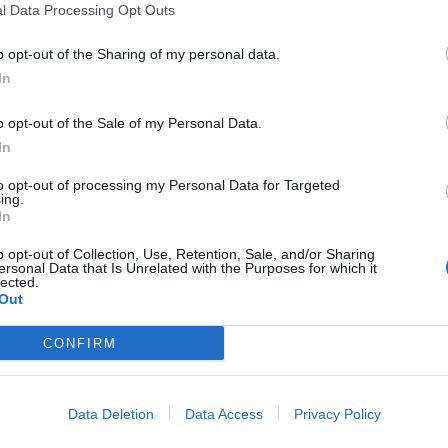
“um referencial de estabilidade” num contexto
l Data Processing Opt Outs
ómicas, como a estagnação da Alemanha e os
M
o futuro, o primeiro-ministro promete o “maior
C
o opt-out of the Sharing of my personal data.
de os anos 90” e reforça a importância de uma
â
In
 níveis de segurança.
30
o opt-out of the Sale of my Personal Data.
 mundo, mas temos de salvaguardar esse ativo
In
acando a segurança como um pilar essencial para
to opt-out of processing my Personal Data for Targeted
em reforça o compromisso do Governo com
ing.
 a estabilidade económica e social.
In
C
o opt-out of Collection, Use, Retention, Sale, and/or Sharing
ersonal Data that Is Unrelated with the Purposes for which it
d
lected.
c
Out
30
CONFIRM
Data Deletion
Data Access
Privacy Policy
Próximo artigo