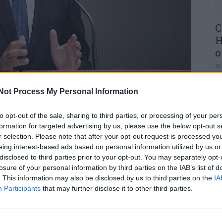
C
H
o
30
Not Process My Personal Information
aproveitou a sua mensagem de Natal para
 e de mudança” para Portugal. Na sua primeira
to opt-out of the sale, sharing to third parties, or processing of your per
do Governo, Montenegro realçou conquistas e
formation for targeted advertising by us, please use the below opt-out s
rentar os desafios futuros.
U
r selection. Please note that after your opt-out request is processed y
eing interest-based ads based on personal information utilized by us or
M
e viragem e de mudança. Estamos a resolver
disclosed to third parties prior to your opt-out. You may separately opt-
mpo que vamos implementando transformações
30
losure of your personal information by third parties on the IAB’s list of
ntre as medidas destacadas, sublinhou a
. This information may also be disclosed by us to third parties on the
IA
 pensões e a aprovação do “primeiro Orçamento de
Participants
that may further disclose it to other third parties.
nico imposto”.