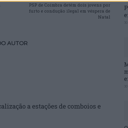
ã
PSP de Coimbra detém dois jovens por
P
furto e condução ilegal em véspera de
e
Natal
30
DO AUTOR
M
m
e
30
calização a estações de comboios e