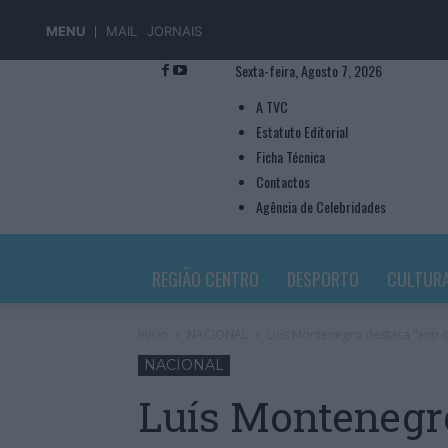
MENU
MAIL
JORNAIS
Sexta-feira, Agosto 7, 2026
A TVC
Estatuto Editorial
Ficha Técnica
Contactos
Agência de Celebridades
TVC TELEVISÃO
REGIÃO CENTRO
DESPORTO
CULTUR
Início
NACIONAL
Luís Montenegro destaca “ano 
NACIONAL
Luís Montenegro