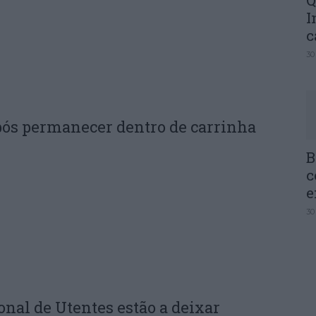
Q
I
c
30
ós permanecer dentro de carrinha
B
c
e
30
onal de Utentes estão a deixar