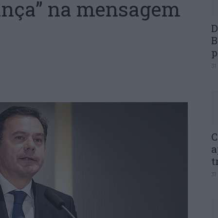
ança” na mensagem
D
B
p
31
C
a
t
31