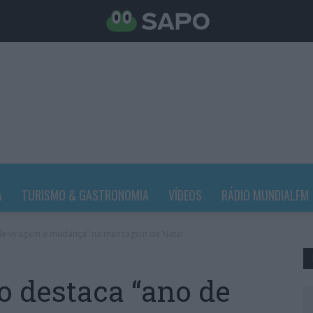
A
TURISMO & GASTRONOMIA
VÍDEOS
RÁDIO MUNDIALFM
de viragem e mudança” na mensagem de Natal
 destaca “ano de