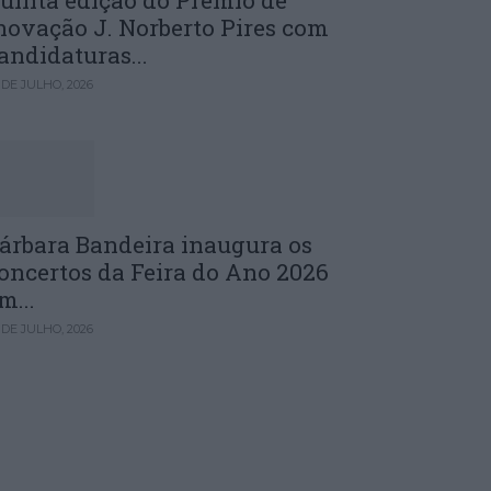
uinta edição do Prémio de
novação J. Norberto Pires com
andidaturas...
 DE JULHO, 2026
árbara Bandeira inaugura os
oncertos da Feira do Ano 2026
m...
 DE JULHO, 2026