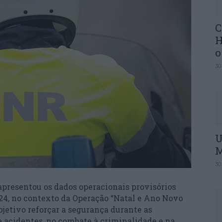
C
H
o
30
U
M
30
presentou os dados operacionais provisórios
024, no contexto da Operação “Natal e Ano Novo
bjetivo reforçar a segurança durante as
e acidentes, no combate à criminalidade e na