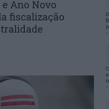
l e Ano Novo
a fiscalização
D
B
stralidade
p
31
C
a
t
31