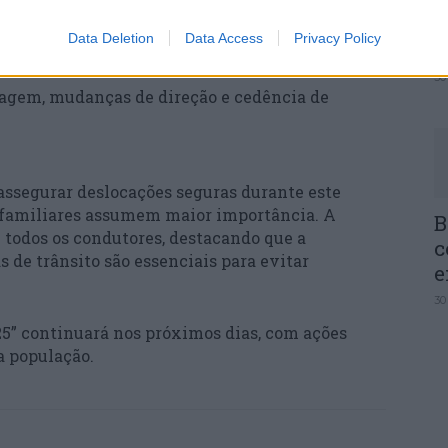
Q
I
ança e do SRC;
Data Deletion
Data Access
Privacy Policy
c
ria e de seguro de responsabilidade civil;
30
agem, mudanças de direção e cedência de
ssegurar deslocações seguras durante este
s familiares assumem maior importância. A
B
e todos os condutores, destacando que a
c
de trânsito são essenciais para evitar
e
30
5” continuará nos próximos dias, com ações
a população.