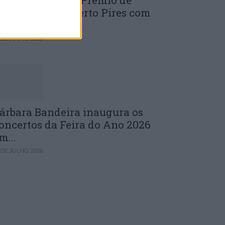
uinta edição do Prémio de
novação J. Norberto Pires com
andidaturas...
 DE JULHO, 2026
árbara Bandeira inaugura os
oncertos da Feira do Ano 2026
m...
 DE JULHO, 2026