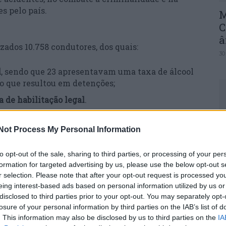
s pelo país.
M
C
â
izados 10.758 condutores, dos quais:
30
l
, sendo que 23 apresentavam uma taxa de álcool
, o que resultou em detenções;
a de habilitação legal
.
aordenações
, destacando-se as seguintes
C
Not Process My Personal Information
d
c
to opt-out of the sale, sharing to third parties, or processing of your per
formation for targeted advertising by us, please use the below opt-out s
30
r selection. Please note that after your opt-out request is processed y
eing interest-based ads based on personal information utilized by us or
incorreta do cinto de segurança e/ou sistemas de
disclosed to third parties prior to your opt-out. You may separately opt-
losure of your personal information by third parties on the IAB’s list of
. This information may also be disclosed by us to third parties on the
IA
urante a condução
;