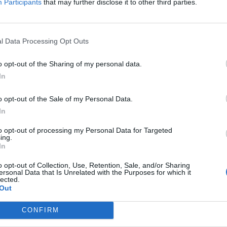
Participants
that may further disclose it to other third parties.
P
brigatória
;
e
abilidade civil obrigatório
.
30
l Data Processing Opt Outs
o opt-out of the Sharing of my personal data.
ária, foram registados
165 acidentes
, que
In
o opt-out of the Sale of my Personal Data.
In
M
m
to opt-out of processing my Personal Data for Targeted
e
ing.
In
30
 infrações que representam maior risco para a
o opt-out of Collection, Use, Retention, Sale, and/or Sharing
ersonal Data that Is Unrelated with the Purposes for which it
lected.
Out
e substâncias psicotrópicas;
CONFIRM