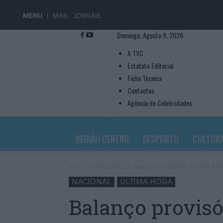
MENU
MAIL
JORNAIS
Domingo, Agosto 9, 2026
A TVC
Estatuto Editorial
Ficha Técnica
Contactos
Agência de Celebridades
TVC TELEVISÃO
REGIÃO CENTRO
DESPORTO
CULTUR
Início
NACIONAL
Balanço provisório da GNR na O
NACIONAL
ÚLTIMA HORA
Balanço provisó