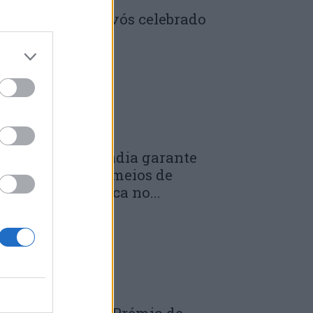
enela: Dia dos Avós celebrado
m comunidade
 DE JULHO, 2026
unicípio de Anadia garante
anutenção dos meios de
mergência médica no...
 DE JULHO, 2026