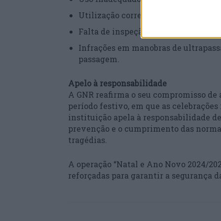
Utilização correta do cinto de segur
Falta de inspeção periódica obrigató
Infrações em manobras de ultrapass
passagem.
Apelo à responsabilidade
A GNR reafirma o seu compromisso de a
período festivo, em que as celebraçõe
instituição apela à responsabilidade d
prevenção e o cumprimento das normas 
tragédias.
A operação “Natal e Ano Novo 2024/202
reforçadas para garantir a segurança d