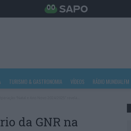
A
TURISMO & GASTRONOMIA
VÍDEOS
RÁDIO MUNDIALFM
peração “Natal e Ano Novo 2024/2025” revela...
rio da GNR na