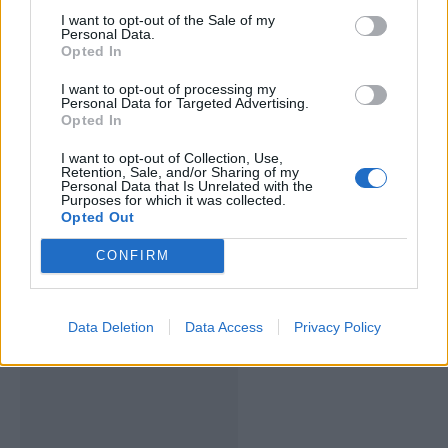
I want to opt-out of the Sale of my
Personal Data.
Opted In
I want to opt-out of processing my
Personal Data for Targeted Advertising.
Opted In
I want to opt-out of Collection, Use,
Retention, Sale, and/or Sharing of my
Personal Data that Is Unrelated with the
Deputados do PSD saúdam Banda
Purposes for which it was collected.
Opted Out
Sinfónica da ARMAB pelo 1º lugar no
CONFIRM
certame internacional de Valência
Data Deletion
Data Access
Privacy Policy