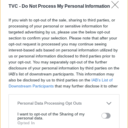
negativos e de escuridão”.
TVC -
Do Not Process My Personal Information
If you wish to opt-out of the sale, sharing to third parties, or
processing of your personal or sensitive information for
targeted advertising by us, please use the below opt-out
section to confirm your selection. Please note that after your
opt-out request is processed you may continue seeing
interest-based ads based on personal information utilized by
us or personal information disclosed to third parties prior to
your opt-out. You may separately opt-out of the further
Artigo anterior
Próximo artigo
disclosure of your personal information by third parties on the
S. João da Madeira:
“Mulher admite ter ateado
IAB’s list of downstream participants. This information may
Câmara Municipal
fogo em Ovar para afastar
also be disclosed by us to third parties on the
IAB’s List of
manteve cantinas
‘bicharada’ e enfrenta
Downstream Participants
that may further disclose it to other
escolares abertas no Natal
julgamento por incêndio
third parties.
florestal”
Personal Data Processing Opt Outs
I want to opt-out of the Sharing of my
personal data.
ARTIGOS RELACIONADOS
MAIS DO AUTOR
Opted In