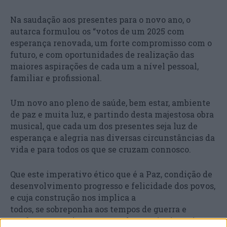
Na saudação aos presentes para o novo ano, o
autarca formulou os “votos de um 2025 com
esperança renovada, um forte compromisso com o
futuro, e com oportunidades de realização das
maiores aspirações de cada um a nível pessoal,
familiar e profissional.
Um novo ano pleno de saúde, bem estar, ambiente
de paz e muita luz, e partindo desta majestosa obra
musical, que cada um dos presentes seja luz de
esperança e alegria nas diversas circunstâncias da
vida e para todos os que se cruzam connosco.
Que este imperativo ético que é a Paz, condição de
desenvolvimento progresso e felicidade dos povos,
e cuja construção nos implica a
todos, se sobreponha aos tempos de guerra e
sombras que pairam no mundo, aos sinais muito