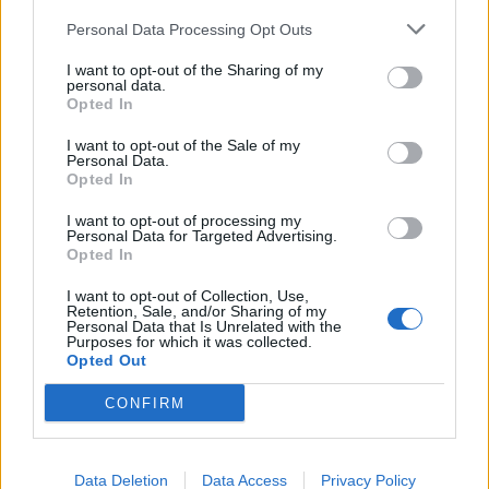
Fogaça da Feira, a Câmara Municipal voltou a
Personal Data Processing Opt Outs
oferecer cerca de 10 mil fogacinhas às crianças do
pré-escolar e 1ºciclo do concelho (rede pública e
I want to opt-out of the Sharing of my
privada) como forma de sensibilização para a
personal data.
Opted In
importância de preservar o verdadeiro pão doce de
Santa Maria da Feira.
I want to opt-out of the Sale of my
Personal Data.
Opted In
Saiba mais sobre a Festa das Fogaceiras em cm-
feira.pt/fogaceiras2025.
I want to opt-out of processing my
Personal Data for Targeted Advertising.
Opted In
I want to opt-out of Collection, Use,
Retention, Sale, and/or Sharing of my
Personal Data that Is Unrelated with the
Purposes for which it was collected.
Opted Out
CONFIRM
Artigo anterior
Próximo artigo
Município de Montemor-
Cobertura do Mercado da
Data Deletion
Data Access
Privacy Policy