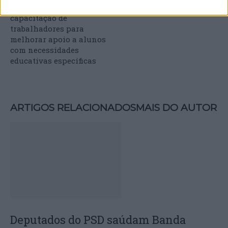
o-Velho reforça
Costa Nova – reabilitação
capacitação de
trabalhadores para
melhorar apoio a alunos
com necessidades
educativas específicas
ARTIGOS RELACIONADOS
MAIS DO AUTOR
Deputados do PSD saúdam Banda