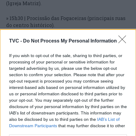
(Igreja Matriz).
» 15h30 | Procissão das Fogaceiras (principais ruas
do centro histórico).
Esta é uma festa que se faz com o envolvimento da
TVC -
Do Not Process My Personal Information
comunidade, em particular com a participação de
mais de 250 meninas fogaceiras de todo o
If you wish to opt-out of the sale, sharing to third parties, or
concelho, mas também com voluntários do Ateliê
processing of your personal or sensitive information for
Fogaceiras, onde se produziram de forma artesanal
targeted advertising by us, please use the below opt-out
centenas de bandeiras de papel de prata e se
section to confirm your selection. Please note that after your
opt-out request is processed you may continue seeing
decoraram os tabuleiros que transportam as
interest-based ads based on personal information utilized by
fogaças, e as voluntárias do projeto Ponto Fogaça,
us or personal information disclosed to third parties prior to
que já tricotaram à mão mais de duas centenas de
your opt-out. You may separately opt-out of the further
casacos de lã para aconchegar as meninas
disclosure of your personal information by third parties on the
fogaceiras.
IAB’s list of downstream participants. This information may
also be disclosed by us to third parties on the
IAB’s List of
Para que as crianças apreciem desde tenra idade o
Downstream Participants
that may further disclose it to other
sabor, a textura e o formato únicos da genuína
third parties.