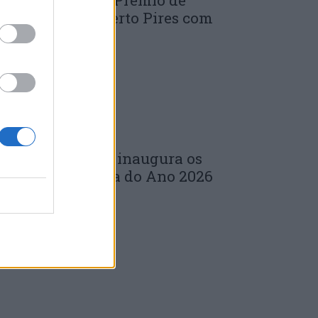
uinta edição do Prémio de
novação J. Norberto Pires com
andidaturas...
 DE JULHO, 2026
árbara Bandeira inaugura os
oncertos da Feira do Ano 2026
m...
 DE JULHO, 2026