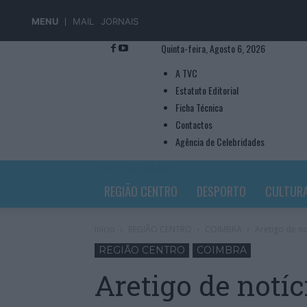
MENU
MAIL
JORNAIS
Quinta-feira, Agosto 6, 2026
A TVC
Estatuto Editorial
Ficha Técnica
Contactos
Agência de Celebridades
TVC TELEVISÃO
REGIÃO CENTRO
DESPORTO
CULTUR
Início
REGIÃO CENTRO
COIMBRA
Aretigo de n
REGIÃO CENTRO
COIMBRA
Aretigo de notíc