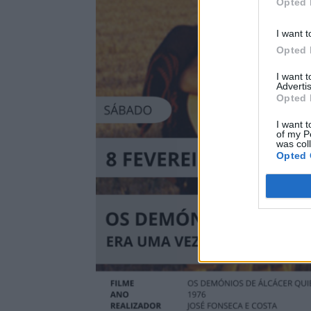
Opted 
I want t
Opted 
I want 
Advertis
Opted 
I want t
of my P
was col
Opted 