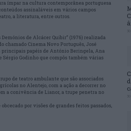
gura ímpar na cultura contemporânea portuguesa
M
conteúdos assinaláveis em vários campos
C
tro, a literatura, entre outros.
â
30
 Demónios de Alcácer Quibir” (1976) realizada
 do chamado Cinema Novo Português, José
principais papéis de António Beringela, Ana
s e Sérgio Godinho que compôs também várias
C
 grupo de teatro ambulante que são associados
d
grícolas no Alentejo, com a ação a decorrer no
c
om a conivência de Lianor, a trupe penetra no
30
 obcecado por visões de grandes feitos passados,