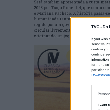
Será também apresentada a curta-metr
2023 por Tiago Pimentel, que conta co
e Mariana Pacheco. A história passa-s
humanidade tenta sobreviver às conseq
regido por um governo totalitário com
TVC -
Do 
circular livremente, contudo há quem s
originando um jogo de gato e rato…
If you wish 
sensitive in
confirm you
continue se
information 
further disc
participants
Downstream 
Persona
I want t