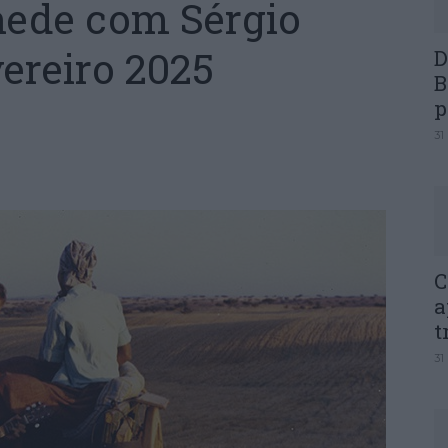
ede com Sérgio
ereiro 2025
D
B
p
31
C
a
t
31