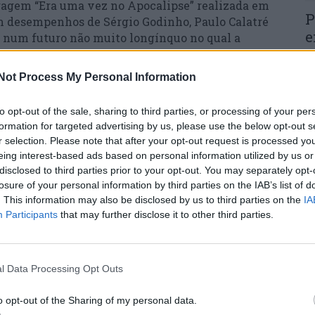
agem “Era uma vez no Apocalipse” realizada em
P
m desempenhos de Sérgio Godinho, Paulo Calatré
e
e num futuro não muito longínquo no qual a
uências da III Guerra Mundial, com Portugal
30
 uma lei marcial, impedindo as pessoas de
Not Process My Personal Information
aiba que os pretextos usados são falsos,
to opt-out of the sale, sharing to third parties, or processing of your per
formation for targeted advertising by us, please use the below opt-out s
r selection. Please note that after your opt-out request is processed y
M
eing interest-based ads based on personal information utilized by us or
disclosed to third parties prior to your opt-out. You may separately opt-
m
losure of your personal information by third parties on the IAB’s list of
e
. This information may also be disclosed by us to third parties on the
IA
30
Participants
that may further disclose it to other third parties.
l Data Processing Opt Outs
o opt-out of the Sharing of my personal data.