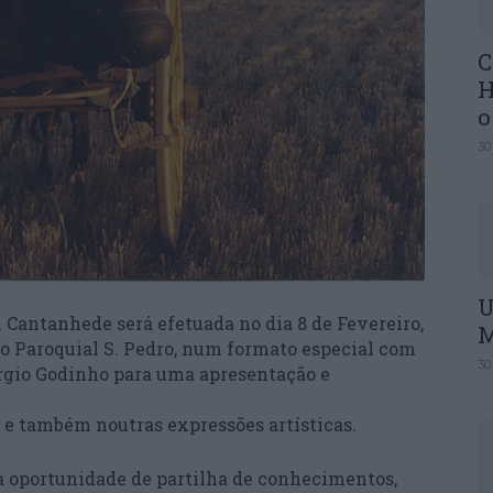
C
H
o
30
U
 Cantanhede será efetuada no dia 8 de Fevereiro,
M
tro Paroquial S. Pedro, num formato especial com
30
érgio Godinho para uma apresentação e
 e também noutras expressões artísticas.
a oportunidade de partilha de conhecimentos,