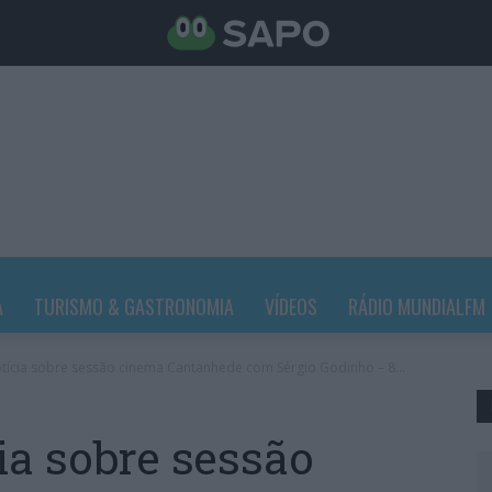
A
TURISMO & GASTRONOMIA
VÍDEOS
RÁDIO MUNDIALFM
otícia sobre sessão cinema Cantanhede com Sérgio Godinho – 8...
ia sobre sessão