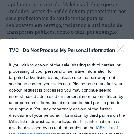
rapidamente revertida. “A lei estabelece que as
Unidades Locais de Saúde devem proporcionar aos
seus profissionais de saúde meios para se
deslocarem em serviço, incluindo a utilização de
transportes públicos, como o táxi, por exemplo”,
frisa.
TVC -
Do Not Process My Personal Information
Não obstante, o Sindicato dos Enfermeiros – SE, irá
solicitar, pela gravidade dos fatos expostos, a
If you wish to opt-out of the sale, sharing to third parties, or
intervenção imediata do Ministério da Saúde. O SE
processing of your personal or sensitive information for
acredita ainda que, face a tudo o que é relatado
targeted advertising by us, please use the below opt-out
pelos colegas, possa existir matéria para uma
section to confirm your selection. Please note that after your
intervenção da Inspeção-Geral das Atividades em
opt-out request is processed you may continue seeing
Saúde.
interest-based ads based on personal information utilized by
us or personal information disclosed to third parties prior to
your opt-out. You may separately opt-out of the further
disclosure of your personal information by third parties on the
IAB’s list of downstream participants. This information may
also be disclosed by us to third parties on the
IAB’s List of