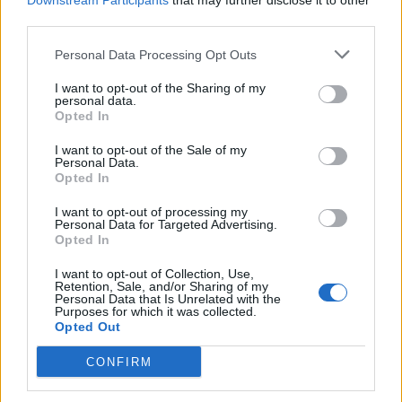
Downstream Participants
that may further disclose it to other
third parties.
Personal Data Processing Opt Outs
Artigo anterior
Próximo artigo
I want to opt-out of the Sharing of my
Serviços desportivos do
Parque de estacionamento
personal data.
Opted In
ensino superior reúnem
subterrâneo de Oiã avança
no Politécnico de Coimbra.
para reabilitação.
I want to opt-out of the Sale of my
Personal Data.
Opted In
I want to opt-out of processing my
ARTIGOS RELACIONADOS
MAIS DO AUTOR
Personal Data for Targeted Advertising.
Opted In
I want to opt-out of Collection, Use,
Retention, Sale, and/or Sharing of my
Personal Data that Is Unrelated with the
Purposes for which it was collected.
Opted Out
CONFIRM