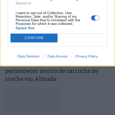
Opted In
expressos
I want to opt-out of Collection, Use,
Retention, Sale, and/or Sharing of my
Personal Data that Is Unrelated with the
Purposes for which it was collected.
Opted Out
CONFIRM
Data Deletion
Data Access
Privacy Policy
Menina de 18 meses morre após
permanecer dentro de carrinha de
creche em Almada