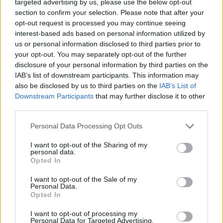
targeted advertising by us, please use the below opt-out
Universidade de Coimbra
Arganil: Escola de
section to confirm your selection. Please note that after your
lança programa doutoral
Torrozelas ganha nova
opt-out request is processed you may continue seeing
para formar novas
vida como espaço de
interest-based ads based on personal information utilized by
gerações de
acolhimento
us or personal information disclosed to third parties prior to
neurocientistas
your opt-out. You may separately opt-out of the further
disclosure of your personal information by third parties on the
IAB’s list of downstream participants. This information may
also be disclosed by us to third parties on the
IAB’s List of
ARTIGOS RELACIONADOS
MAIS DO AUTOR
Downstream Participants
that may further disclose it to other
third parties.
Personal Data Processing Opt Outs
I want to opt-out of the Sharing of my
personal data.
Opted In
I want to opt-out of the Sale of my
Personal Data.
Opted In
ASAE deteta infrações em fiscalização
I want to opt-out of processing my
a estações de comboios e terminais de
Personal Data for Targeted Advertising.