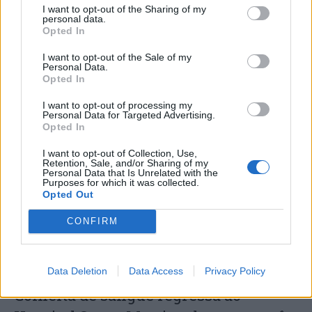
I want to opt-out of the Sharing of my
personal data.
Opted In
I want to opt-out of the Sale of my
Personal Data.
Opted In
I want to opt-out of processing my
Capacita Jovem de Poiares aproxima
Personal Data for Targeted Advertising.
Opted In
jovens ao mundo do trabalho
I want to opt-out of Collection, Use,
Retention, Sale, and/or Sharing of my
Personal Data that Is Unrelated with the
Purposes for which it was collected.
Opted Out
CONFIRM
Data Deletion
Data Access
Privacy Policy
Colheita de sangue regressa ao