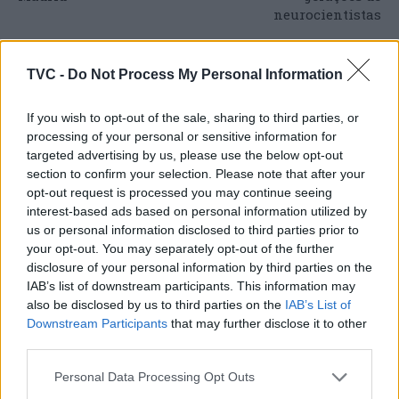
neurocientistas
TVC -
Do Not Process My Personal Information
ARTIGOS RELACIONADOS
MAIS DO AUTOR
If you wish to opt-out of the sale, sharing to third parties, or
processing of your personal or sensitive information for
targeted advertising by us, please use the below opt-out
section to confirm your selection. Please note that after your
opt-out request is processed you may continue seeing
interest-based ads based on personal information utilized by
us or personal information disclosed to third parties prior to
your opt-out. You may separately opt-out of the further
disclosure of your personal information by third parties on the
IAB’s list of downstream participants. This information may
Deputados do PSD saúdam Banda
also be disclosed by us to third parties on the
IAB’s List of
Sinfónica da ARMAB pelo 1º lugar no
Downstream Participants
that may further disclose it to other
third parties.
certame internacional de Valência
Personal Data Processing Opt Outs