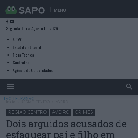
MENU
Segunda-feira, Agosto 10, 2026
A TVC
Estatuto Editorial
Ficha Técnica
Contactos
Agência de Celebridades
TVC TELEVISÃO
Início
REGIÃO CENTRO
AVEIRO
REGIÃO CENTRO
AVEIRO
CRIMES
Dois arguidos acusados de
esfaquear pai e filho em