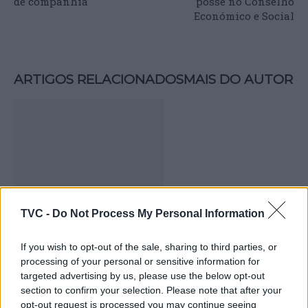
de companhia
posse no Conselho
Económico e Social
ARTIGOS RELACIONADOS
MAIS DO AUTOR
TVC -
Do Not Process My Personal Information
Deputados do PSD saúdam Banda
If you wish to opt-out of the sale, sharing to third parties, or
Sinfónica da ARMAB pelo 1º lugar no
processing of your personal or sensitive information for
certame internacional de Valência
targeted advertising by us, please use the below opt-out
section to confirm your selection. Please note that after your
opt-out request is processed you may continue seeing