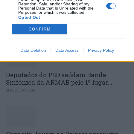
Hospital Sousa Martins durante o mês
Retention, Sale, and/or Sharing of my
Personal Data that Is Unrelated with the
de agosto
Purposes for which it was collected.
Opted Out
CONFIRM
DESTAQUES
Data Deletion
Data Access
Privacy Policy
Deputados do PSD saúdam Banda
Sinfónica da ARMAB pelo 1º lugar...
31 DE JULHO, 2026