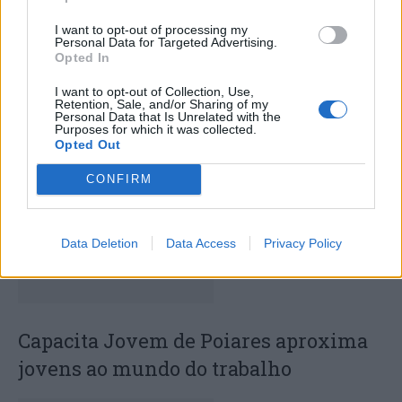
I want to opt-out of processing my
Personal Data for Targeted Advertising.
Opted In
Deputados do PSD saúdam Banda
I want to opt-out of Collection, Use,
Retention, Sale, and/or Sharing of my
Sinfónica da ARMAB pelo 1º lugar no
Personal Data that Is Unrelated with the
Purposes for which it was collected.
certame internacional de Valência
Opted Out
CONFIRM
Data Deletion
Data Access
Privacy Policy
Capacita Jovem de Poiares aproxima
jovens ao mundo do trabalho