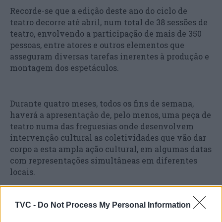
Recorde-se que a edição deste ano do ciclo de
teatro decorre até abril, num total de 38 sessões de
teatro, envolvendo a participação de mais de 350
pessoas, entre atores e outros elementos que
asseguram diversas tarefas inerentes à produção e
montagem dos espetáculos.
Durante quatro meses, todos os fins de semana,
haverá a apresentação de, pelo menos, uma peça de
teatro numa das freguesias onde desenvolvem
intervenção cultural as coletividades que vão dar
corpo a esta ampla ação cultural, em algumas datas
com representações simultâneas em diferentes
locais.
TVC -
Do Not Process My Personal Information