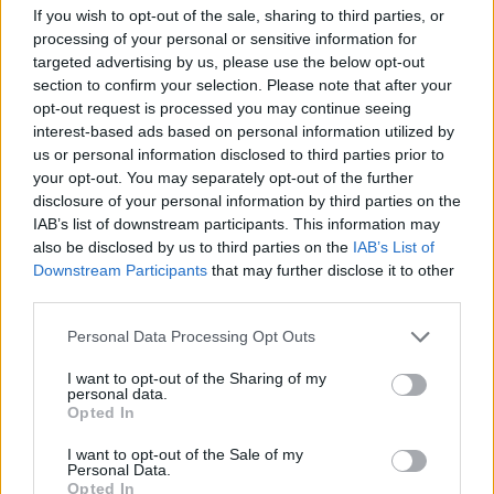
If you wish to opt-out of the sale, sharing to third parties, or
processing of your personal or sensitive information for
targeted advertising by us, please use the below opt-out
section to confirm your selection. Please note that after your
opt-out request is processed you may continue seeing
Artigo anterior
Próximo artigo
interest-based ads based on personal information utilized by
us or personal information disclosed to third parties prior to
Anadia: Município lança
Politécnico de Coimbra
your opt-out. You may separately opt-out of the further
concurso para construção
apresentou edifício
disclosure of your personal information by third parties on the
de duas rotundas na
histórico recuperado como
IAB’s list of downstream participants. This information may
variante da Moita
novo “cartão de visita” da
also be disclosed by us to third parties on the
IAB’s List of
instituição
Downstream Participants
that may further disclose it to other
third parties.
Personal Data Processing Opt Outs
ARTIGOS RELACIONADOS
MAIS DO AUTOR
I want to opt-out of the Sharing of my
personal data.
Opted In
I want to opt-out of the Sale of my
Personal Data.
Opted In