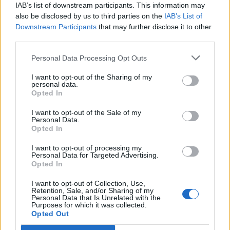
sessão dedicada às escolas.
IAB’s list of downstream participants. This information may
also be disclosed by us to third parties on the
IAB’s List of
Downstream Participants
that may further disclose it to other
third parties.
Num terceiro eixo das comemorações – destacou
Ricardo Kalash, actor d’A Escola da Noite e
Personal Data Processing Opt Outs
responsável pela programação dos Sábados para a
Infância – incluem-se duas co-produções de dois
I want to opt-out of the Sharing of my
personal data.
novos espectáculos: na área da música, com uma
Opted In
nova criação do Taleguinho com estreia marcada
para 27 de Setembro, e na área do Teatro, com uma
I want to opt-out of the Sale of my
Personal Data.
nova criação de Ana Madureira, que estreará em
Opted In
Coimbra a 20 de Setembro, na sequência de uma
residência de criação que terá lugar em Julho.
I want to opt-out of processing my
Personal Data for Targeted Advertising.
Opted In
I want to opt-out of Collection, Use,
Ao longo do ano, a restante programação
Retention, Sale, and/or Sharing of my
continuará a propor espectáculos, oficinas,
Personal Data that Is Unrelated with the
Purposes for which it was collected.
histórias e outras actividades para crianças e
Opted Out
famílias em todas as manhãs de Sábado.