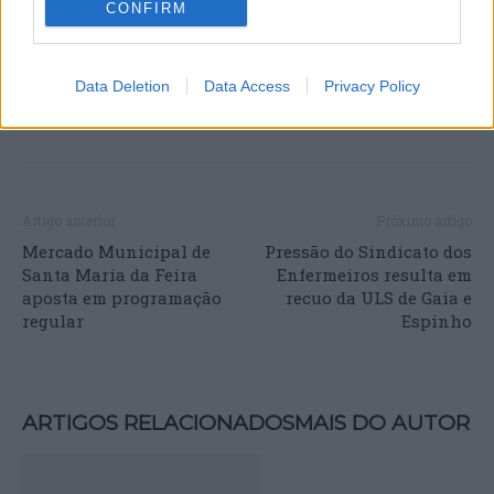
CONFIRM
Data Deletion
Data Access
Privacy Policy
Artigo anterior
Próximo artigo
Mercado Municipal de
Pressão do Sindicato dos
Santa Maria da Feira
Enfermeiros resulta em
aposta em programação
recuo da ULS de Gaia e
regular
Espinho
ARTIGOS RELACIONADOS
MAIS DO AUTOR