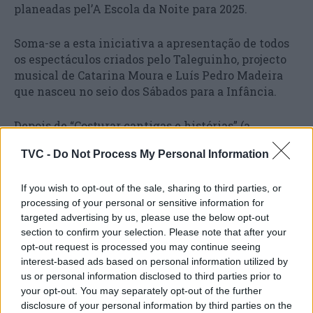
planeadas pel’A Escola da Noite para 2025.
Soma-se a esta iniciativa a apresentação de todos
os espectáculos criados pelo Taleguinho, projecto
musical de Catarina Moura e Luís Pedro Madeira
que nasceu no seio dos Sábados para a Infância.
Depois de “Costurar cantigas e histórias” (a
primeira criação do grupo, que voltou a ser
TVC -
Do Not Process My Personal Information
apresentada no TCSB no passado dia 11 de Janeiro),
regressam ao palco da sala programada pel’A
If you wish to opt-out of the sale, sharing to third parties, or
Escola da Noite os espectáculos “Aerograma
processing of your personal or sensitive information for
Liberdade” (22 de Março), “Até cantar dá trabalho”
targeted advertising by us, please use the below opt-out
(14 de Junho), “Por carreiros de almocreves” (11 de
section to confirm your selection. Please note that after your
Outubro), “O Mundo ao Colo” (29 de Novembro) e
opt-out request is processed you may continue seeing
“Ficar a ver estrelas” (20 de Dezembro).
interest-based ads based on personal information utilized by
us or personal information disclosed to third parties prior to
Todos os espectáculos terão, na véspera da sessão
your opt-out. You may separately opt-out of the further
destinada ao público em geral, pelo menos uma
disclosure of your personal information by third parties on the