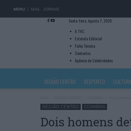
MENU
MAIL
JORNAIS
Sexta-feira, Agosto 7, 2026
A TVC
Estatuto Editorial
Ficha Técnica
Contactos
Agência de Celebridades
TVC TELEVISÃO
REGIÃO CENTRO
DESPORTO
CULTUR
Início
REGIÃO CENTRO
COIMBRA
Dois homens d
REGIÃO CENTRO
COIMBRA
Dois homens det