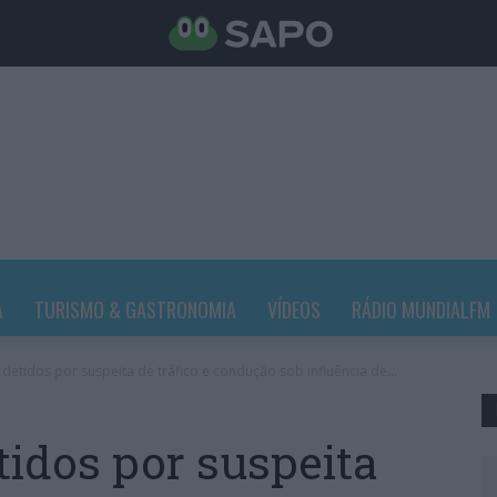
A
TURISMO & GASTRONOMIA
VÍDEOS
RÁDIO MUNDIALFM
etidos por suspeita de tráfico e condução sob influência de...
idos por suspeita