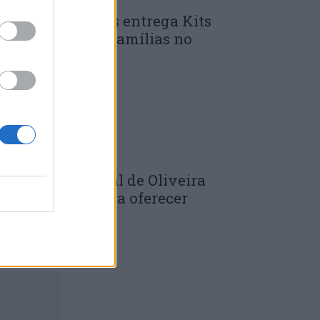
unicípio de Góis entrega Kits
omunitários às famílias no
mbito do...
 DE JULHO, 2026
âmara Municipal de Oliveira
o Hospital volta a oferecer
adernos de...
 DE JULHO, 2026