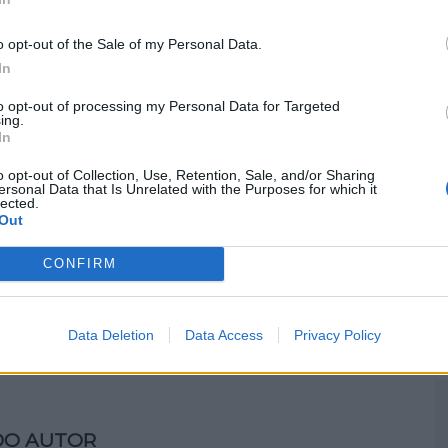
tomóvel em estado de embriaguez teve lugar, às
M
etido, com 20 anos de idade, foi abordado no
o opt-out of the Sale of my Personal Data.
C
rânsito e, ao ser submetido ao teste de
In
o sangue de 1,50 gramas por litro.
â
to opt-out of processing my Personal Data for Targeted
30
ing.
In
o opt-out of Collection, Use, Retention, Sale, and/or Sharing
ersonal Data that Is Unrelated with the Purposes for which it
lected.
Out
C
CONFIRM
d
c
Próximo artigo
os
Mealhada: Seminário aborda comunicação
30
Data Deletion
Data Access
Privacy Policy
do desporto
DO AUTOR