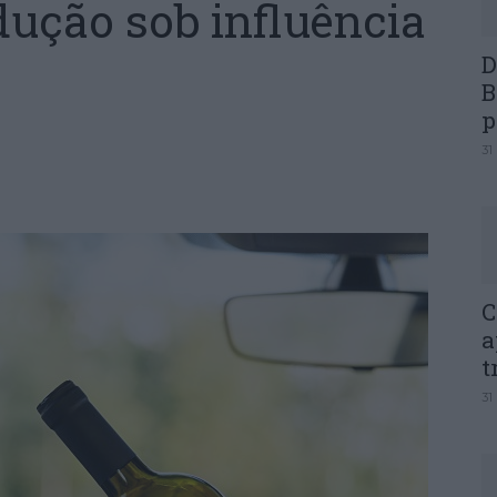
dução sob influência
D
B
p
31
C
a
t
31