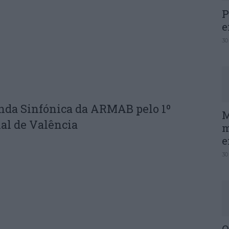
P
e
30
nda Sinfónica da ARMAB pelo 1º
M
al de Valência
m
e
30