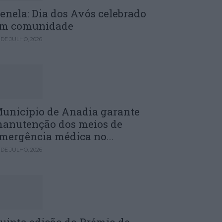
enela: Dia dos Avós celebrado
m comunidade
 DE JULHO, 2026
unicípio de Anadia garante
anutenção dos meios de
mergência médica no...
 DE JULHO, 2026