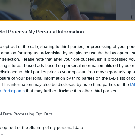
C
H
o
Not Process My Personal Information
30
to opt-out of the sale, sharing to third parties, or processing of your per
formation for targeted advertising by us, please use the below opt-out s
r selection. Please note that after your opt-out request is processed y
eing interest-based ads based on personal information utilized by us or
disclosed to third parties prior to your opt-out. You may separately opt-
losure of your personal information by third parties on the IAB’s list of
ntem, 5 de fevereiro, por suspeita de tráfico de
U
. This information may also be disclosed by us to third parties on the
IA
 de embriaguez. Ambas as detenções foram
M
Participants
that may further disclose it to other third parties.
30
, foi detido um homem de 34 anos, no decorrer de
l Data Processing Opt Outs
A detenção ocorreu, às 19h10, na avenida Emídio
 de 11 doses de cocaína.
o opt-out of the Sharing of my personal data.
In