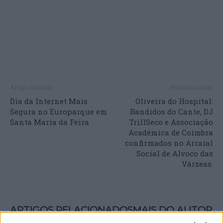
Artigo anterior
Próximo artigo
Dia da Internet Mais
Oliveira do Hospital:
Segura no Europarque em
Bandidos do Cante, DJ
Santa Maria da Feira
TrillSeco e Associação
Académica de Coimbra
confirmados no Arraial
Social de Alvoco das
Várzeas.
ARTIGOS RELACIONADOS
MAIS DO AUTOR