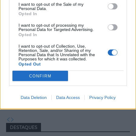
Município de Góis entrega Kits
I want to opt-out of the Sale of my
Comunitários às famílias no âmbito
Personal Data.
Opted In
do projeto “Acolher em Comunidade”
I want to opt-out of processing my
Personal Data for Targeted Advertising.
Opted In
I want to opt-out of Collection, Use,
Retention, Sale, and/or Sharing of my
Personal Data that Is Unrelated with the
Purposes for which it was collected.
Opted Out
CONFIRM
Câmara Municipal de Oliveira do
Hospital volta a oferecer cadernos de
Data Deletion
Data Access
Privacy Policy
exercícios aos alunos do 1ª Ciclo
DESTAQUES